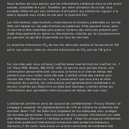
Nous tentons de nous assurer que les informations contenues dans ce site soient
exactes, complètes et à jour. Toutefois, par votre utilisation de ce site, vous
acceptez d'être lié par nos conditions d'utilisation, qui entrent en vigueur à la
date à laquelle vous visitez ce site pour la première fois.
Les informations, spécifications, motorisations et couleurs présentées sur ce site
Web sont basées sur les spécifications européennes. Elles peuvent varier selon
le marché et être modifiées sans préavis. Certains des véhicules présents sont
dotés d'équipements en option ou d'accessoires installés par le concessionnaire
qui peuvent ne pas être disponibles sur tous les marchés.
La moyenne d’émissions CO
de tous les véhicules vendus en Suisse est de 129
2
g/km. Les valeurs cibles du marché d’émissions de CO
sont de 118 g/km.
2
Sur nos sites web, nous utilisons LiveChat (
www.livechat.com
) de LiveChat Inc., 1
Int. Place 1400, Boston, MA 02110, USA. Ce service nous permet d’avoir une
conversation personnelle avec vous sous la forme d’un chat en temps réel
pendant que vous visitez notre site web. LiveChat utilise des cookies pour
stocker des informations sur vous, la conversation que vous avez et votre
utilisation de LiveChat. Ces informations sont généralement transférées à un
serveur LiveChat aux États-Unis où elles sont stockées. LiveChat utilise ces
informations pour permettre votre discussion en temps réel avec nous.
LiveChat est certifié en vertu de l’accord de confidentialité « Privacy Shield » et
s’engage à respecter les réglementations de l’UE en matière de protection des
données. Selon l’UE, les États-Unis disposent de lois adéquates pour protéger
les données personnelles. Vous trouverez de plus amples informations sur cette
dite «Adequacy Decision» à l’adresse suivante :
https://ec.europa.eu/info/law/law-
topic/data-protection/international-dimension-data-protection/adequacy-
decisions_fr
En outre, nous avons un accord contractuel de traitement des