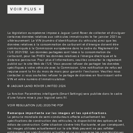
VOIR PLUS
La législation européenne impose à Jaguar Land Rover de collecter et divulguer
certaines données relatives aux véhicules immatriculés le 1er janvier 2021 ou
ultérieurement. Le VIN (numéro d’identification du véhicule) ainsi que les
données relatives à la consommation de carburant et d’énergie doivent être
communiqués à la Commission européenne dans le cadre du Règlement de
l’UE 2021/392. Les données partagées sont liées à la consommation de
carburant, pour les PHEV les données relatives à l’énergie électrique et la
distance parcourue. Pour plus d’informations, veuillez consulter le règlement
publié sur le site
Web de l’UE
. Vous pouvez refuser de partager les données
spécifiques à votre véhicule avec la Commission. Une notification de refus est
requise avant la fin du mois de mars pour garantir l’exclusion. Veuillez
nous
contacter
si vous souhaitez refuser le partage de données en fournissant votre
VIN et votre numéro d’immatriculation.
© JAGUAR LAND ROVER LIMITED 2026
La fonction Paramètres intelligents (Smart Settings) sera publiée dans le cadre
d’une future mise à jour logiciel sans fil.
VOIR REGULATION (UE) 2020/740 PDF
Remarque importante sur les images et les spécifications.
La pénurie mondiale de semi-conducteurs affecte actuellement les
spécifications de construction des véhicules, la disponibilité des options et les
délais de construction. Cette situation s’avère très fluctuante, et par conséquent,
les images utilisées actuellement sur le site Web peuvent ne pas refléter
entièrement les spécifications actuelles en ce qui concerne les caractéristiques,