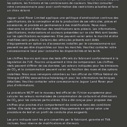
les options, les finitions et les combinaisons de couleurs. Veuillez consulter
votre concessionnaire pour avoir confirmation des restrictions actuelles et faire
un choix éclairé.
Jaguar Land Rover Limited applique une politique d’amélioration continue des
spécifications, de la conception et de la production de ses véhicules, pièces et
accessoires, et procède en permanence à des modifications. Nous nous
réservons le droit d’effectuer des modifications sans préavis. Les informations,
spécifications, motorisations et couleurs présentées sur ce site Web sont basées
sur les spécifications européennes. Elles peuvent varier selon le marché et être
modifiées sans préavis. Certains des véhicules présents sont dotés
d’équipements en option ou d’accessoires installés par le concessionnaire qui
peuvent ne pas être disponibles sur tous les marchés. Veuillez contacter votre
concessionnaire local pour connaître les disponibilités et les tarifs.
Les chiffres fournis sont issus des tests officiels du fabricant conformément à la
législation de l'UE. Fournis uniquement à titre de comparaison. Les chiffres
réels peuvent différer de ces données. Les valeurs indiquées pour les émissions
de CO
et la consommation peuvent varier en fonction des roues et des options
2
installées. Nous vous renvoyons volontiers au lien officiel de l'Office fédéral de
l'énergie (OFEN)
www.verbrauchskatalog.ch
pour les informations techniques
détaillées. Veuillez contacter votre concessionnaire Jaguar Land Rover pour
plus d'informations.
La procédure WLTP est le nouveau test officiel de l'Union européenne pour
calculer les valeurs normalisées de consommation de carburant et d'émissions
de CO
pour les voitures particulières. Elle a été conçue pour proposer des
2
chiffres plus proches d'un comportement de conduite dans des conditions
réelles. Elle teste des véhicules dotés d'équipements en option selon une
procédure de test et un profil de conduite plus exigeants.
Les prix indiqués sont les prix conseillés par le fabricant, garantie et TVA
incluses. Sous réserve de modifications et d'erreurs.