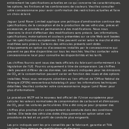
entièrement les spécifications actuelles en ce qui concerne les caractéristiques,
les options, les finitions et les combinaisons de couleurs. Veuillez consulter
votre concessionnaire pour avoir confirmation des restrictions actuelles et faire
un choix éclairé.
Jaguar Land Rover Limited applique une politique d’amélioration continue des
spécifications, de la conception et de la production de ses véhicules, pièces et
accessoires, et procède en permanence à des modifications. Nous nous
réservons le droit d’effectuer des modifications sans préavis. Les informations,
spécifications, motorisations et couleurs présentées sur ce site Web sont basées
sur les spécifications européennes. Elles peuvent varier selon le marché et être
modifiées sans préavis. Certains des véhicules présents sont dotés
d’équipements en option ou d’accessoires installés par le concessionnaire qui
peuvent ne pas être disponibles sur tous les marchés. Veuillez contacter votre
concessionnaire local pour connaître les disponibilités et les tarifs.
Les chiffres fournis sont issus des tests officiels du fabricant conformément à la
législation de l'UE. Fournis uniquement à titre de comparaison. Les chiffres
réels peuvent différer de ces données. Les valeurs indiquées pour les émissions
de CO
et la consommation peuvent varier en fonction des roues et des options
2
installées. Nous vous renvoyons volontiers au lien officiel de l'Office fédéral de
l'énergie (OFEN)
www.verbrauchskatalog.ch
pour les informations techniques
détaillées. Veuillez contacter votre concessionnaire Jaguar Land Rover pour
plus d'informations.
La procédure WLTP est le nouveau test officiel de l'Union européenne pour
calculer les valeurs normalisées de consommation de carburant et d'émissions
de CO
pour les voitures particulières. Elle a été conçue pour proposer des
2
chiffres plus proches d'un comportement de conduite dans des conditions
réelles. Elle teste des véhicules dotés d'équipements en option selon une
procédure de test et un profil de conduite plus exigeants.
Les prix indiqués sont les prix conseillés par le fabricant, garantie et TVA
incluses. Sous réserve de modifications et d'erreurs.