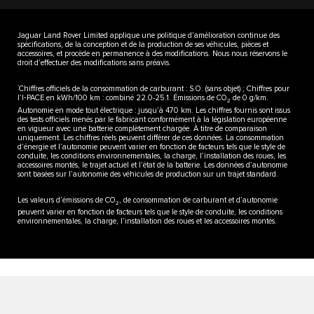
Jaguar Land Rover Limited applique une politique d’amélioration continue des
spécifications, de la conception et de la production de ses véhicules, pièces et
accessoires, et procède en permanence à des modifications. Nous nous réservons le
droit d’effectuer des modifications sans préavis.
*
Chiffres officiels de la consommation de carburant : S.O. (sans objet) ; Chiffres pour
l’I‑PACE en kWh/100 km : combiné 22.0-25.1. Émissions de CO
de 0 g/km.
2
Autonomie en mode tout électrique : jusqu’à 470 km. Les chiffres fournis sont issus
des tests officiels menés par le fabricant conformément à la législation européenne
en vigueur avec une batterie complètement chargée. À titre de comparaison
uniquement. Les chiffres réels peuvent différer de ces données. La consommation
d’énergie et l’autonomie peuvent varier en fonction de facteurs tels que le style de
conduite, les conditions environnementales, la charge, l’installation des roues, les
accessoires montés, le trajet actuel et l’état de la batterie. Les données d’autonomie
sont basées sur l’autonomie des véhicules de production sur un trajet standard.
Les valeurs d’émissions de CO
, de consommation de carburant et d’autonomie
2
peuvent varier en fonction de facteurs tels que le style de conduite, les conditions
environnementales, la charge, l’installation des roues et les accessoires montés.