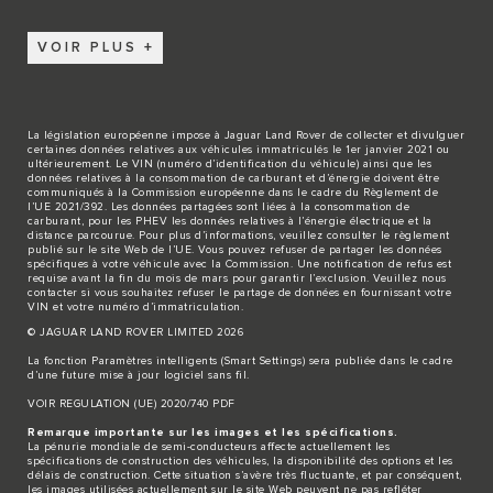
VOIR PLUS
La législation européenne impose à Jaguar Land Rover de collecter et divulguer
certaines données relatives aux véhicules immatriculés le 1er janvier 2021 ou
ultérieurement. Le VIN (numéro d’identification du véhicule) ainsi que les
données relatives à la consommation de carburant et d’énergie doivent être
communiqués à la Commission européenne dans le cadre du Règlement de
l’UE 2021/392. Les données partagées sont liées à la consommation de
carburant, pour les PHEV les données relatives à l’énergie électrique et la
distance parcourue. Pour plus d’informations, veuillez consulter le règlement
publié sur le site
Web de l’UE
. Vous pouvez refuser de partager les données
spécifiques à votre véhicule avec la Commission. Une notification de refus est
requise avant la fin du mois de mars pour garantir l’exclusion. Veuillez
nous
contacter
si vous souhaitez refuser le partage de données en fournissant votre
VIN et votre numéro d’immatriculation.
© JAGUAR LAND ROVER LIMITED 2026
La fonction Paramètres intelligents (Smart Settings) sera publiée dans le cadre
d’une future mise à jour logiciel sans fil.
VOIR REGULATION (UE) 2020/740 PDF
Remarque importante sur les images et les spécifications.
La pénurie mondiale de semi-conducteurs affecte actuellement les
spécifications de construction des véhicules, la disponibilité des options et les
délais de construction. Cette situation s’avère très fluctuante, et par conséquent,
les images utilisées actuellement sur le site Web peuvent ne pas refléter