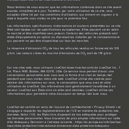
Nous tentons de nous assurer que les informations contenues dans ce site soient
exactes, complètes et à jour. Toutefois, par votre utilisation de ce site, vous
acceptez d'être lié par nos conditions d'utilisation, qui entrent en vigueur à la
date à laquelle vous visitez ce site pour la première fois.
Les informations, spécifications, motorisations et couleurs présentées sur ce site
Web sont basées sur les spécifications européennes. Elles peuvent varier selon
le marché et être modifiées sans préavis. Certains des véhicules présents sont
dotés d'équipements en option ou d'accessoires installés par le concessionnaire
qui peuvent ne pas être disponibles sur tous les marchés.
La moyenne d’émissions CO
de tous les véhicules vendus en Suisse est de 129
2
g/km. Les valeurs cibles du marché d’émissions de CO
sont de 118 g/km.
2
Sur nos sites web, nous utilisons LiveChat (
www.livechat.com
) de LiveChat Inc., 1
Int. Place 1400, Boston, MA 02110, USA. Ce service nous permet d’avoir une
conversation personnelle avec vous sous la forme d’un chat en temps réel
pendant que vous visitez notre site web. LiveChat utilise des cookies pour
stocker des informations sur vous, la conversation que vous avez et votre
utilisation de LiveChat. Ces informations sont généralement transférées à un
serveur LiveChat aux États-Unis où elles sont stockées. LiveChat utilise ces
informations pour permettre votre discussion en temps réel avec nous.
LiveChat est certifié en vertu de l’accord de confidentialité « Privacy Shield » et
s’engage à respecter les réglementations de l’UE en matière de protection des
données. Selon l’UE, les États-Unis disposent de lois adéquates pour protéger
les données personnelles. Vous trouverez de plus amples informations sur cette
dite «Adequacy Decision» à l’adresse suivante :
https://ec.europa.eu/info/law/law-
topic/data-protection/international-dimension-data-protection/adequacy-