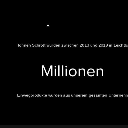
3
6
0
0
0
0
1
360.000
.
2
0
3
Tonnen Schrott wurden zwischen 2013 und 2019 in Leicht
1
4
14 Millionen
M
i
l
l
i
o
n
e
n
Einwegprodukte wurden aus unserem gesamten Unternehmen