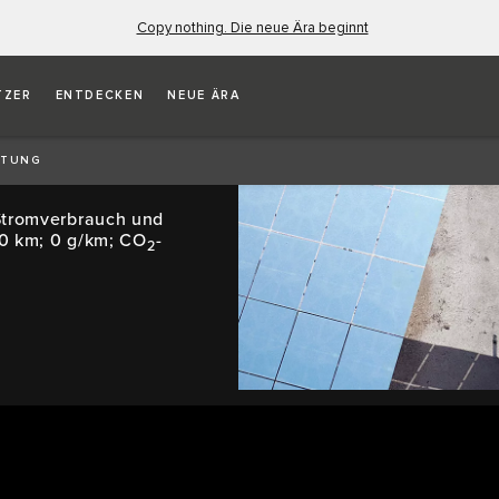
Copy nothing. Die neue Ära beginnt
TZER
ENTDECKEN
NEUE ÄRA
RTUNG
Stromverbrauch und
00 km; 0 g/km; CO
-
2