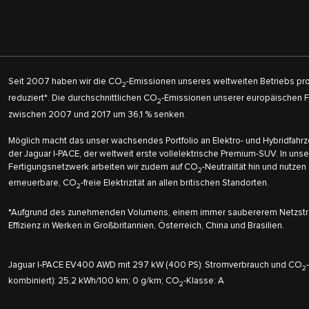
Seit 2007 haben wir die CO
-Emissionen unseres weltweiten Betriebs pr
2
reduziert*. Die durchschnittlichen CO
-Emissionen unserer europäischen F
2
zwischen 2007 und 2017 um 36,1 % senken.
Möglich macht das unser wachsendes Portfolio an Elektro- und Hybridfahr
der Jaguar I-PACE, der weltweit erste vollelektrische Premium-SUV. In u
Fertigungsnetzwerk arbeiten wir zudem auf CO
-Neutralität hin und nutzen
2
erneuerbare, CO
-freie Elektrizität an allen britischen Standorten.
2
*Aufgrund des zunehmenden Volumens, einem immer saubererem Netzst
Effizienz in Werken in Großbritannien, Österreich, China und Brasilien.
Jaguar I-PACE EV400 AWD mit 297 kW (400 PS): Stromverbrauch und CO
2
kombiniert): 25,2 kWh/100 km; 0 g/km; CO
-Klasse: A
2