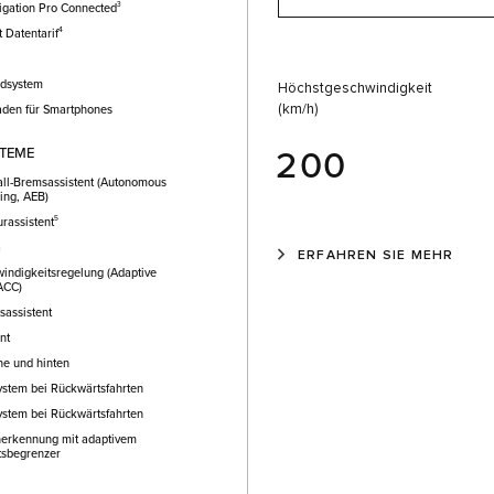
3
vigation Pro Connected
4
 Datentarif
dsystem
Höchstgeschwindigkeit
(km/h)
aden für Smartphones
200
STEME
ll-Bremsassistent (Autonomous
ing, AEB)
5
rassistent
a
ERFAHREN SIE MEHR
indigkeitsregelung (Adaptive
 ACC)
assistent
nt
ne und hinten
ystem bei Rückwärtsfahrten
ystem bei Rückwärtsfahrten
nerkennung mit adaptivem
tsbegrenzer