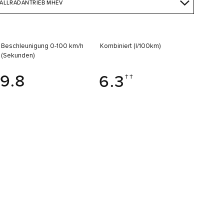
 ALLRADANTRIEB MHEV
Beschleunigung 0-100 km/h
Kombiniert (l/100km)
(Sekunden)
9.8
6.3
††