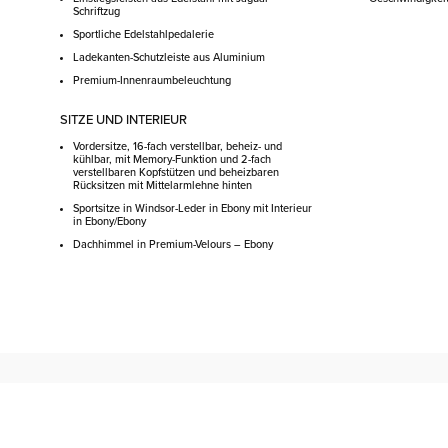
Schriftzug
Sportliche Edelstahlpedalerie
Ladekanten-Schutzleiste aus Aluminium
Premium-Innenraumbeleuchtung
SITZE UND INTERIEUR
Vordersitze, 16-fach verstellbar, beheiz- und
kühlbar, mit Memory-Funktion und 2-fach
verstellbaren Kopfstützen und beheizbaren
Rücksitzen mit Mittelarmlehne hinten
Sportsitze in Windsor-Leder in Ebony mit Interieur
in Ebony/Ebony
Dachhimmel in Premium-Velours – Ebony