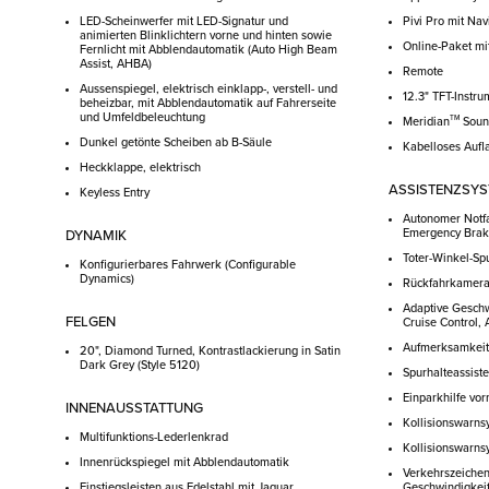
LED-Scheinwerfer mit LED-Signatur und
Pivi Pro mit Na
animierten Blinklichtern vorne und hinten sowie
Online-Paket mit
Fernlicht mit Abblendautomatik (Auto High Beam
Assist, AHBA)
Remote
Aussenspiegel, elektrisch einklapp-, verstell- und
12.3" TFT-Instr
beheizbar, mit Abblendautomatik auf Fahrerseite
und Umfeldbeleuchtung
TM
Meridian
Soun
Dunkel getönte Scheiben ab B-Säule
Kabelloses Aufl
Heckklappe, elektrisch
ASSISTENZSY
Keyless Entry
Autonomer Notfa
Emergency Brak
DYNAMIK
Toter-Winkel-Spu
Konfigurierbares Fahrwerk (Configurable
Dynamics)
Rückfahrkamer
Adaptive Geschw
FELGEN
Cruise Control,
Aufmerksamkeits
20", Diamond Turned, Kontrastlackierung in Satin
Dark Grey (Style 5120)
Spurhalteassiste
Einparkhilfe vor
INNENAUSSTATTUNG
Kollisionswarns
Multifunktions-Lederlenkrad
Kollisionswarns
Innenrückspiegel mit Abblendautomatik
Verkehrszeiche
Einstiegsleisten aus Edelstahl mit Jaguar
Geschwindigkei