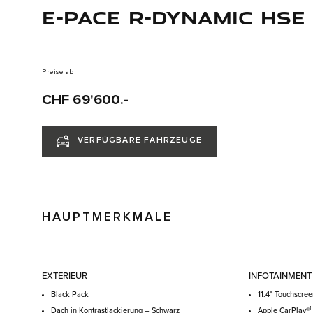
E-PACE R-DYNAMIC HSE
Preise ab
CHF 69'600.-
VERFÜGBARE FAHRZEUGE
HAUPTMERKMALE
EXTERIEUR
INFOTAINMENT
Black Pack
11.4" Touchscre
1
Dach in Kontrastlackierung – Schwarz
Apple CarPlay®