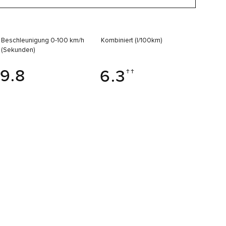
Beschleunigung 0-100 km/h
Kombiniert (l/100km)
(Sekunden)
9.8
6.3
††