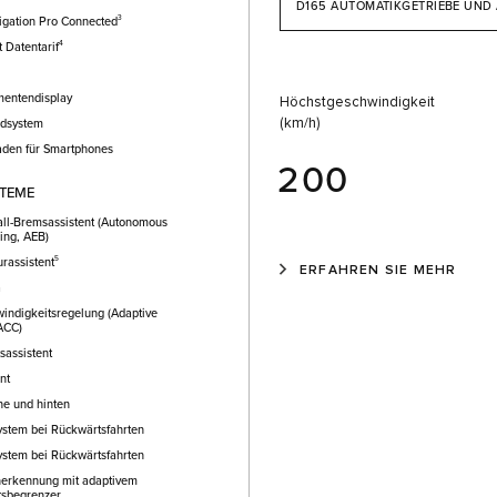
D165 AUTOMATIKGETRIEBE UND
3
vigation Pro Connected
4
 Datentarif
umentendisplay
Höchstgeschwindigkeit
(km/h)
dsystem
aden für Smartphones
200
STEME
ll-Bremsassistent (Autonomous
ing, AEB)
5
rassistent
ERFAHREN SIE MEHR
a
indigkeitsregelung (Adaptive
 ACC)
assistent
nt
ne und hinten
ystem bei Rückwärtsfahrten
ystem bei Rückwärtsfahrten
nerkennung mit adaptivem
tsbegrenzer