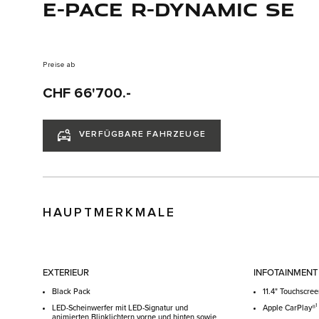
E-PACE R-DYNAMIC SE
Preise ab
CHF 66'700.-
VERFÜGBARE FAHRZEUGE
HAUPTMERKMALE
EXTERIEUR
INFOTAINMENT
Black Pack
11.4" Touchscre
1
LED-Scheinwerfer mit LED-Signatur und
Apple CarPlay®
animierten Blinklichtern vorne und hinten sowie