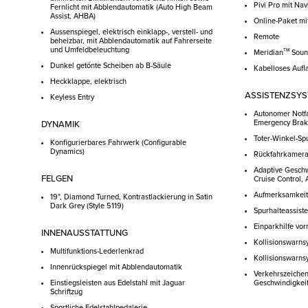
Pivi Pro mit Na
Fernlicht mit Abblendautomatik (Auto High Beam
Assist, AHBA)
Online-Paket mit
Aussenspiegel, elektrisch einklapp-, verstell- und
Remote
beheizbar, mit Abblendautomatik auf Fahrerseite
und Umfeldbeleuchtung
TM
Meridian
Soun
Dunkel getönte Scheiben ab B-Säule
Kabelloses Aufl
Heckklappe, elektrisch
ASSISTENZSY
Keyless Entry
Autonomer Notfa
Emergency Brak
DYNAMIK
Toter-Winkel-Spu
Konfigurierbares Fahrwerk (Configurable
Dynamics)
Rückfahrkamer
Adaptive Geschw
FELGEN
Cruise Control,
Aufmerksamkeits
19", Diamond Turned, Kontrastlackierung in Satin
Dark Grey (Style 5119)
Spurhalteassiste
Einparkhilfe vor
INNENAUSSTATTUNG
Kollisionswarns
Multifunktions-Lederlenkrad
Kollisionswarns
Innenrückspiegel mit Abblendautomatik
Verkehrszeiche
Einstiegsleisten aus Edelstahl mit Jaguar
Geschwindigkei
Schriftzug
Sportliche Edelstahlpedalerie