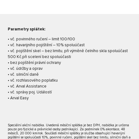
Parametry splátek:
• vč. povinného ručení – limit 100/100
• vč. havarijního pojištění – 10% spoluúčast
• vč. pojištění skel – bez limitu, při výměně čelního skla spoluúčast
500 Kč,při scelení bez spoluúčasti
• bez pojištění právní ochrany
• vč. údržby a oprav
• vč. silniční daně
• vč. rozhlasového poplatku
• vč. Arval Assistance
• vč. správy poj. Událostí
• Arval Easy
Speciální akční nabídka. Uvedená měsíční splátka je bez DPH, nabídka je určena
pouze pro fyzické a právnické osoby podnikající. Za podmínek 0% akontace, 48
měsíců, 20 000 km/rok. Součástí měsíční splátky je služba obsahující havarijní
pojištění se spoluúčastí 10%, povinné ručení, pojištění skel bez limitu, silniční daň a