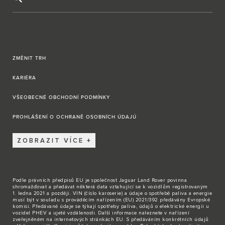
ZMĚNIT TRH
KARIÉRA
VŠEOBECNÉ OBCHODNÍ PODMÍNKY
PROHLÁŠENÍ O OCHRANĚ OSOBNÍCH ÚDAJÚ
ZOBRAZIT VÍCE
Podle právních předpisů EU je společnost Jaguar Land Rover povinna
shromažďovat a předávat některá data vztahující se k vozidlům registrovaným
1. ledna 2021 a později. VIN (číslo karoserie) a údaje o spotřebě paliva a energie
musí být v souladu s prováděcím nařízením (EU) 2021/392 předávány Evropské
komisi. Předávané údaje se týkají spotřeby paliva, údajů o elektrické energii u
vozidel PHEV a ujeté vzdálenosti. Další informace naleznete v nařízení
zveřejněném na internetových stránkách EU. S předáváním konkrétních údajů