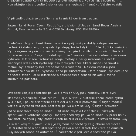
o Vašem vozidle Komisi můžete vyslovit nesouhlas. Pokud tak chcete učinit,
kontaktujte nás
a uveďte číslo karoserie a registrační značku Vašeho vozidla.
V případě dotazů se obraťte na zákaznické
centrum Jaguar
.
Jaguar Land Rover Czech Republic, a division of Jaguar Land Rover Austria
GmbH, Fasaneriestraße 35, A-5020 Salzburg, IČO: FN 84604v
Společnost Jaguar Land Rover neustále vyvíjí své produkty s dopadem na
technická data, design a výrobní postupy, takže kdykoli může dojít ke změnám.
Vyhrazujeme si právo provádět změny bez předchozího upozornění. Některé
funkce mohou u různých modelových roků variovat mezi volitelnou a sériovou
výbavou. Informace, technické údaje, motory a barvy uvedené na těchto
webových stránkách vycházejí z evropských specifikací, mohou variovat a
mohou být změněny bez předchozího upozornění. Některá vozidla jsou
zobrazena s volitelnou výbavou nebo příslušenstvím, které nemusí být dostupné
na všech trzích. Další informace o dostupnosti a cenách získáte u svého
smluvního partnera.
Uvedené údaje o spotřebě paliva a emisích CO
jsou hodnoty, které byly
2
stanoveny v souladu s nařízením (EU) 2017/1151 v platném znění podle cyklu
WLTP. Mají pouze orientační charakter a slouží k porovnání různých modelů
vozidel a výrobců vozidel. Spotřeba paliva a emise CO
různých provedení
2
jedné modelové řady se mohou lišit nebo zvyšovat v důsledku různých
specifikací a volitelné výbavy. Hodnoty spotřeby paliva se mohou v praxi lišit v
závislosti na stylu jízdy, podmínkách na silnici a v provozu a stavu vozidla. CO
2
je skleníkovým plynem, který je zejména odpovědný za globální oteplování.
Další informace o oficiální spotřebě paliva a oficiálních konkrétních emisích
CO
nových osobních automobilů naleznete v příručce o spotřebě paliva,
2