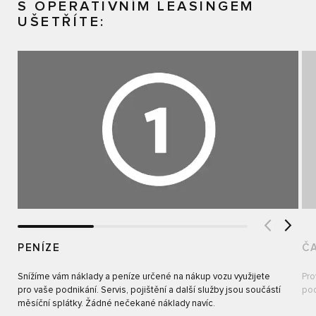
S OPERATIVNÍM LEASINGEM
UŠETŘÍTE:
PENÍZE
Č
Snížíme vám náklady a peníze určené na nákup vozu využijete
Pro
pro vaše podnikání. Servis, pojištění a další služby jsou součástí
pod
měsíční splátky. Žádné nečekané náklady navíc.