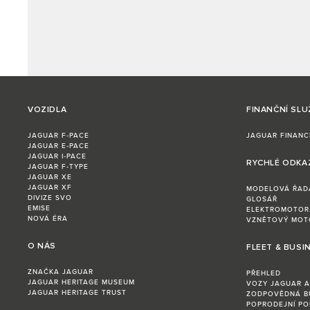
VOZIDLA
FINANČNÍ SLU
JAGUAR F‑PACE
JAGUAR FINANC
JAGUAR E‑PACE
JAGUAR I‑PACE
RYCHLÉ ODKA
JAGUAR F‑TYPE
JAGUAR XE
JAGUAR XF
MODELOVÁ ŘAD
DIVIZE SVO
GLOSÁŘ
EMISE
ELEKTROMOTOR,
NOVÁ ÉRA
VZNĚTOVÝ MOTOR
O NÁS
FLEET & BUSI
ZNAČKA JAGUAR
PŘEHLED
JAGUAR HERITAGE MUSEUM
VOZY JAGUAR A
JAGUAR HERITAGE TRUST
ZODPOVĚDNÁ 
POPRODEJNÍ PO