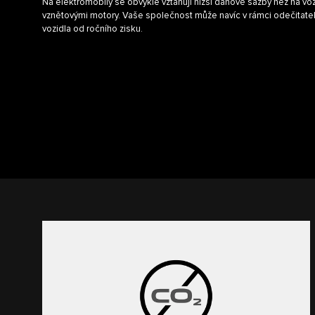
Na elektromobily se obvykle vztahují nižší daňové sazby než na v
vznětovými motory. Vaše společnost může navíc v rámci odečitate
vozidla od ročního zisku.