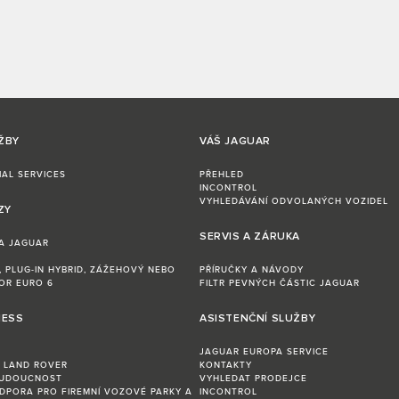
ŽBY
VÁŠ JAGUAR
IAL SERVICES
PŘEHLED
INCONTROL
VYHLEDÁVÁNÍ ODVOLANÝCH VOZIDEL
ZY
SERVIS A ZÁRUKA
A JAGUAR
 PLUG-IN HYBRID, ZÁŽEHOVÝ NEBO
PŘÍRUČKY A NÁVODY
 EURO 6​ ​ ​
FILTR PEVNÝCH ČÁSTIC JAGUAR
NESS
ASISTENČNÍ SLUŽBY
JAGUAR EUROPA SERVICE
 LAND ROVER
KONTAKTY
BUDOUCNOST
VYHLEDAT PRODEJCE
DPORA PRO FIREMNÍ VOZOVÉ PARKY A
INCONTROL