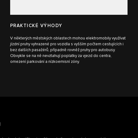
PRAKTICKÉ VÝHODY
V některých městských oblastech mohou elektromobily využívat
jízdní pruhy vyhrazené pro vozidla s vyšším počtem cestujících i
bez dalších pasažérů, případně rovněž pruhy pro autobusy.
Obvykle se na ně nevztahují poplatky za vjezd do centra,
omezení parkování a nízkoemisní zóny.
U