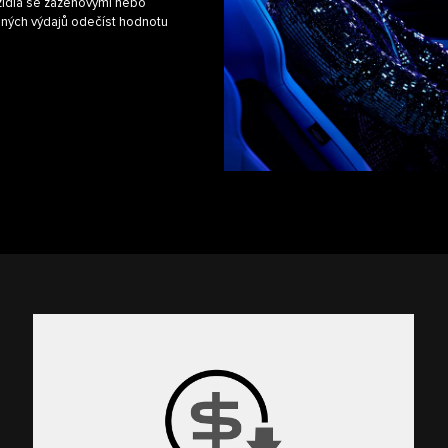
ozidla se zážehovými nebo
lných výdajů odečíst hodnotu