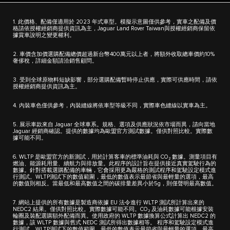
1. 此價格、配備僅適用於 2023 年式車型。模擬示意圖僅供參考，實車之配備及價
格請依授權經銷商提供資訊為主，Jaguar Land Rover Taiwan與授權經銷商保留依
據賞車說明之變更權利。
2. 車價含加價選購配備總價超過新台幣400萬元以上者，將額外收取總車價約10%
奢侈稅，詳細金額請洽銷售顧問。
3. 受到全球原物料短缺影響，部分選購配備暫時停止供應，實際可供應時間，請依
授權經銷商提供資訊為主。
4. 內裝車色僅供參考，內裝縫線將依車型等級不同，實際車色縫線以實車為主。
5. 展示車款來自 Jaguar 全球車系。規格、選項及供應狀況依市場而異，請向當地
Jaguar 經銷商確認。提供的數據均為歐盟官方測試數據。僅供對照比較。實際數
據可能不同。
6. WLTP 是歐盟官方的新測試，用於計算客車的標準油耗與 CO₂ 數據。測量項目有
燃油、能源耗用量、續航力與排放量。此程序的設計旨在提供接近真實駕駛行為的
數據。針對搭載選購配備的車輛，它會採用更為嚴格的測試程序和駕駛設定模式進
行測試。WLTP測試下的數值範圍，最低的數值表示最節省與最輕量的選項，最高
的數值則相反。當最低和最高數值之間的碳排量差異小於5g，則僅聲明最高數值。
7. 網站上提供的所有數據是製造商依據 EU 法令進行 WLTP 測試所計算出來的
NEDC2 結果。僅供對照比較。實際數據可能不同。CO₂ 及油耗數據可能根據安裝
輪圈及裝配選購額外配備而異。使用政府的 WLTP 數據換算公式計算出 NEDC2 的
數據，該 WLTP 數據與舊式 NEDC 測試所得出數據相等。 程序和駕駛設定模式進
行測試。WLTP測試下的數值範圍，最低的數值表示最節省與最輕量的選項，最高