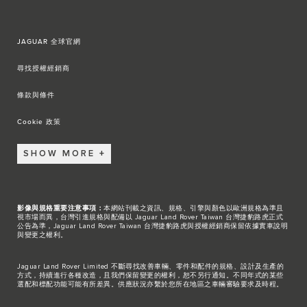
JAGUAR 全球官網
尋找授權經銷商
條款與條件
Cookie 政策
SHOW MORE
影像與規格重要注意事項：
本網站刊載之資訊、規格、引擎與顏色以歐洲規格為準且
視市場而異，台灣引進規格與配備以 Jaguar Land Rover Taiwan 台灣捷豹路虎正式
公告為準，Jaguar Land Rover Taiwan 台灣捷豹路虎與授權經銷商保留依據實車說明
與變更之權利。
Jaguar Land Rover Limited 不斷尋找改善車輛、零件和配件的規格、設計及生產的
方式，持續進行各種改造，且我們保留變更的權利，恕不另行通知。不同年式的某些
選配和標配功能可能有所差異。供應狀況亦繫於您所在地區之車輛審驗要求及時程。