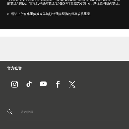
的數值則相反。當最低和最高數值之間的碳排量差異小於5g，則僅聲明最高數值。
8. 網站上所有車重數據皆為無額外選購配備的標準規格重量。
官方社群
站內搜尋