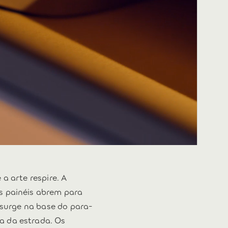
a arte respire. A
s painéis abrem para
e surge na base do para-
a da estrada. Os