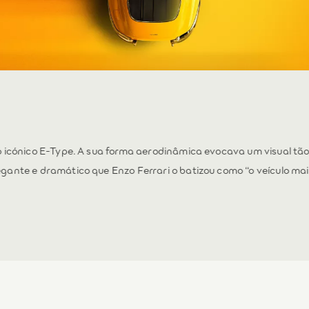
undo com o seu tamanho e a sua abordagem arrojada ao design, 
eiro alvoroço em 1975. Uma escolha emocional e uma experiênci
nte visceral.