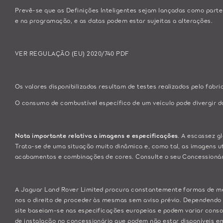
Prevê-se que as Definições Inteligentes sejam lançadas como parte
e na programação, e as datas podem estar sujeitas a alterações.
VER REGULAÇÃO (EU) 2020/740 PDF
Os valores disponibilizados resultam de testes realizados pelo fab
O consumo de combustível específico de um veículo pode divergir 
Nota importante relativa a imagens e especificações
. A escassez g
Trata-se de uma situação muito dinâmica e, como tal, as imagens ut
acabamentos e combinações de cores. Consulte o seu Concessionário
A Jaguar Land Rover Limited procura constantemente formas de mel
nos o direito de proceder às mesmas sem aviso prévio. Dependendo 
site baseiam-se nas especificações europeias e podem variar conso
de instalação no concessionário que podem não estar disponíveis em