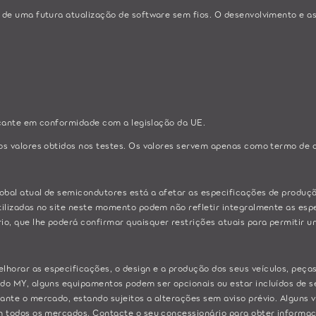
 de uma futura atualização de software sem fios. O desenvolvimento e a
ricante em conformidade com a legislação da UE.
dos valores obtidos nos testes. Os valores servem apenas como termo de
lobal atual de semicondutores está a afetar as especificações de produçã
ilizadas no site neste momento podem não refletir integralmente as espec
, que lhe poderá confirmar quaisquer restrições atuais para permitir 
horar as especificações, o design e a produção dos seus veículos, peça
do MY, alguns equipamentos podem ser opcionais ou estar incluídos de sé
ante o mercado, estando sujeitos a alterações sem aviso prévio. Alguns
 todos os mercados. Contacte o seu concessionário para obter informaçõe