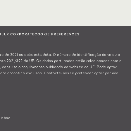
D
JLR CORPORATE
COOKIE PREFERENCES
iro de 2021 ou após esta data. O número de identificação do veículo
nto 2021/392 da UE. Os dados partilhados estão relacionados com o
, consulte o regulamento publicado no
website da UE
. Pode optar
ara garantir a exclusão.
Contacte-nos
se pretender optar por não
Lisboa