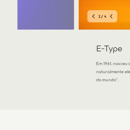
3
/ 4
XJS
m visual tão
Polarizando o m
veículo mais bonito
causou um verdad
condução igualme