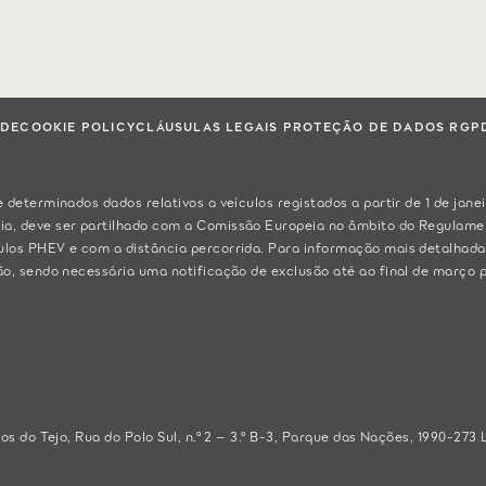
ADE
COOKIE POLICY
CLÁUSULAS LEGAIS PROTEÇÃO DE DADOS RGP
 determinados dados relativos a veículos registados a partir de 1 de jane
ia, deve ser partilhado com a Comissão Europeia no âmbito do Regulame
ulos PHEV e com a distância percorrida. Para informação mais detalhada
ão, sendo necessária uma notificação de exclusão até ao final de março p
os do Tejo, Rua do Polo Sul, n.º 2 – 3.º B-3, Parque das Nações, 1990-273 