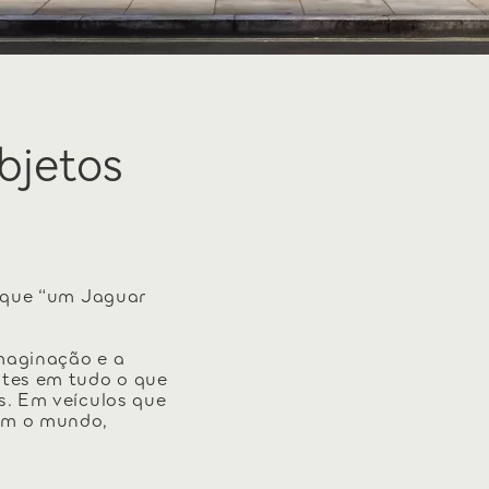
bjetos
u que “um Jaguar
imaginação e a
ntes em tudo o que
s. Em veículos que
am o mundo,