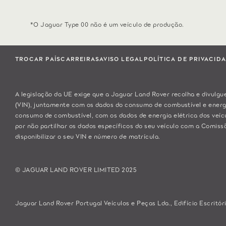
*O Jaguar Type 00 não é um veículo de produção.
TROCAR PAÍS
CARREIRAS
AVISO LEGAL
POLÍTICA DE PRIVACID
A legislação da UE exige que a Jaguar Land Rover recolha e divulgue
(VIN), juntamente com os dados do consumo de combustível e energ
consumo de combustível, com os dados de energia elétrica dos veíc
por não partilhar os dados específicos do seu veículo com a Comiss
disponibilizar o seu VIN e número de matrícula.
© JAGUAR LAND ROVER LIMITED 2025
Jaguar Land Rover Portugal Veículos e Peças Lda., Edifício Escritóri