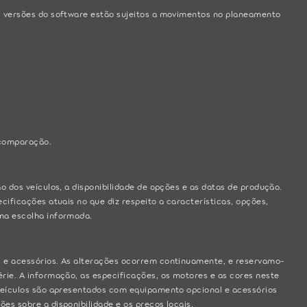
s versões do software estão sujeitos a movimentos no planeamento
 comparação.
o dos veículos, a disponibilidade de opções e as datas de produção.
ificações atuais no que diz respeito a características, opções,
uma escolha informada.
s e acessórios. As alterações ocorrem continuamente, e reservamo-
rie. A informação, as especificações, os motores e as cores neste
 veículos são apresentados com equipamento opcional e acessórios
s sobre a disponibilidade e os preços locais.