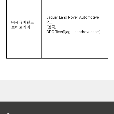
휴
호
주
Jaguar Land Rover Automotive
모
㈜재규어랜드
PLC
지
로버코리아
(영국,
전
DPOffice@jaguarlandrover.com)
방
워
한
전