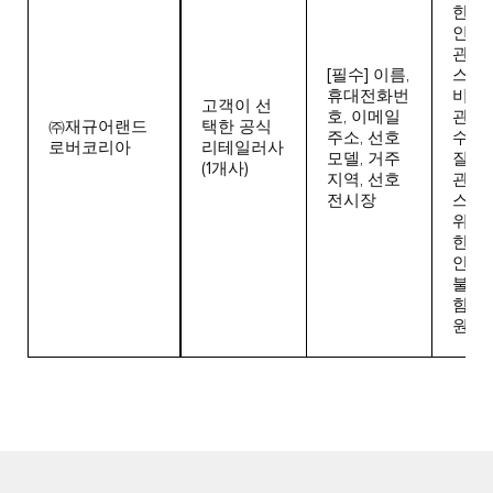
한 본
인, 
관련
[필수] 이름,
스 제
휴대전화번
비스
고객이 선
호, 이메일
관리
㈜재규어랜드
택한 공식
주소, 선호
수적
로버코리아
리테일러사
모델, 거주
질 
(1개사)
지역, 선호
관련
전시장
스 
위해
한 연
안내,
불만
함하
원 처