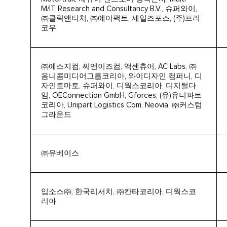
M/IT Research and Consultancy B.V., 슈퍼와이,
㈜클릭앤터치, ㈜에이팩트, 세일즈포스, (주)프리
코우
㈜에스지컴, 씨앤이즈컴, 액센츄어, AC Labs, ㈜
옴니콤미디어그룹코리아, 와이디자인 컴퍼니, 디
자인토마토, 슈퍼와이, 디웍스코리아, 디지털다
임, OEConnection GmbH, Gforces, (유)유니파트
코리아, Unipart Logistics Com, Neovia, ㈜커스텀
그라운드
㈜유베이스
입소스㈜, 한국리서치, ㈜칸타코리아, 디웍스코
리아