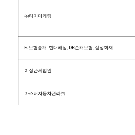
㈜타미마케팅
FJ보험중개, 현대해상, DB손해보험, 삼성화재
이정관세법인
마스터자동차관리㈜