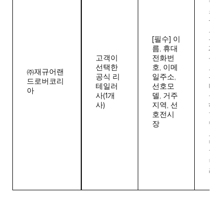
량/
스 
상세
보 
[필수] 이
신 
름, 휴대
제공
고객이
전화번
신자
선택한
호, 이메
보 
㈜재규어랜
공식 리
일주소,
관련
드로버코리
테일러
선호모
비스
아
사(1개
델, 거주
공을
사)
지역, 선
해 
호전시
한 
장
및 
고객
만을
함
민원
리 