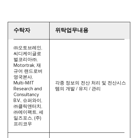
수탁자
위탁업무내용
㈜오토브레인,
씨디케이글로
벌코리아㈜,
Motortrak, 재
규어 랜드로버
영국본사,
Multi-M/IT
각종 정보의 전산 처리 및 전산시스
Research and
템의 개발 / 유지 / 관리
Consultancy
B.V., 슈퍼와이,
㈜클릭앤터치,
㈜에이팩트, 세
일즈포스, (주)
프리코우