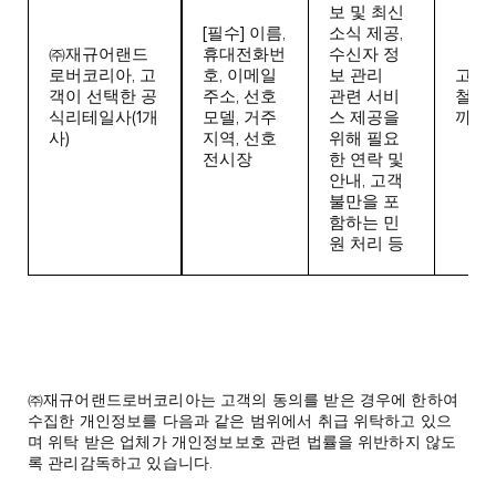
보 및 최신
[필수] 이름,
소식 제공,
㈜재규어랜드
휴대전화번
수신자 정
로버코리아, 고
호, 이메일
보 관리
고객
객이 선택한 공
주소, 선호
관련 서비
철회 
식리테일사(1개
모델, 거주
스 제공을
까지
사)
지역, 선호
위해 필요
전시장
한 연락 및
안내, 고객
불만을 포
함하는 민
원 처리 등
㈜재규어랜드로버코리아는 고객의 동의를 받은 경우에 한하여
수집한 개인정보를 다음과 같은 범위에서 취급 위탁하고 있으
며 위탁 받은 업체가 개인정보보호 관련 법률을 위반하지 않도
록 관리감독하고 있습니다.