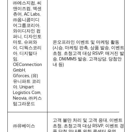
㈜에스지컴, 씨
앤이즈컴, 액센
츄어, AC Labs,
㈜옴니콤미디
어그룹코리아,
와이디자인 컴
퍼니, 디자인토
마토, 슈퍼와
온오프라인 이벤트 및 마케팅 활동
이, 디웍스코리
(시승, 마케팅 판촉, 상품 발송, 이벤트
아, 디지털다
초청, 초청고객 대상 RSVP, 매거진 발
임,
송, DM/MMS 발송, 고객상담, 당첨안
OEConnection
내 등)
GmbH,
Gforces, (유)
유니파트 코리
아, Unipart
Logistics Com,
Neovia, ㈜커스
텀그라운드
고객 불만 처리 및 고객 응대, 이벤트
㈜유베이스
초청, 초청고객 대상 RSVP, 이벤트 경
품 당첨 안내를 위한 콜센터 운영