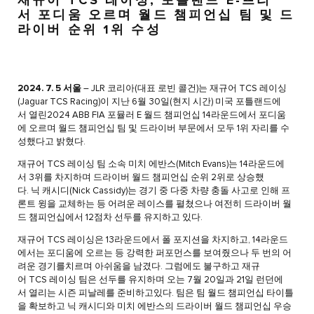
재규어 TCS 레이싱, 포틀랜드 E-프리
서 포디움 오르며 월드 챔피언십 팀 및 드
라이버 순위 1위 수성
2024. 7. 5 서울
– JLR 코리아(대표 로빈 콜건)는 재규어 TCS 레이싱
(Jaguar TCS Racing)이 지난 6월 30일(현지 시간) 미국 포틀랜드에
서 열린2024 ABB FIA 포뮬러 E 월드 챔피언십 14라운드에서 포디움
에 오르며 월드 챔피언십 팀 및 드라이버 부문에서 모두 1위 자리를 수
성했다고 밝혔다.
재규어 TCS 레이싱 팀 소속 미치 에반스(Mitch Evans)는 14라운드에
서 3위를 차지하며 드라이버 월드 챔피언십 순위 2위로 상승했
다. 닉 캐시디(Nick Cassidy)는 경기 중 다중 차량 충돌 사고로 인해 프
론트 윙을 교체하는 등 어려운 레이스를 펼쳤으나 여전히 드라이버 월
드 챔피언십에서 12점차 선두를 유지하고 있다.
재규어 TCS 레이싱은 13라운드에서 폴 포지션을 차지하고, 14라운드
에서는 포디움에 오르는 등 강력한 퍼포먼스를 보여줬으나 두 번의 어
려운 경기를치르며 아쉬움을 남겼다. 그럼에도 불구하고 재규
어 TCS 레이싱 팀은 선두를 유지하며 오는 7월 20일과 21일 런던에
서 열리는 시즌 피날레를 준비하고있다. 팀은 팀 월드 챔피언십 타이틀
을 확보하고 닉 캐시디와 미치 에반스의 드라이버 월드 챔피언십 우승