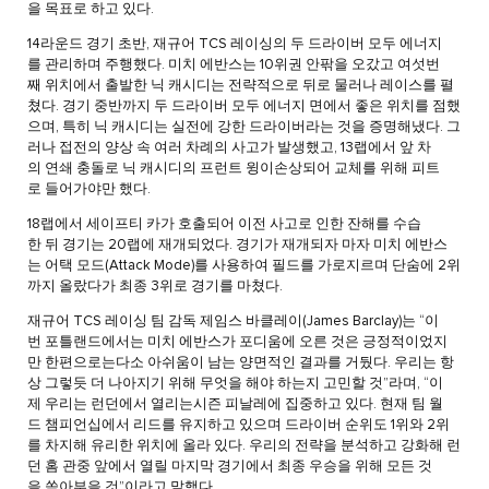
을 목표로 하고 있다.
14라운드 경기 초반, 재규어 TCS 레이싱의 두 드라이버 모두 에너지
를 관리하며 주행했다. 미치 에반스는 10위권 안팎을 오갔고 여섯번
째 위치에서 출발한 닉 캐시디는 전략적으로 뒤로 물러나 레이스를 펼
쳤다. 경기 중반까지 두 드라이버 모두 에너지 면에서 좋은 위치를 점했
으며, 특히 닉 캐시디는 실전에 강한 드라이버라는 것을 증명해냈다. 그
러나 접전의 양상 속 여러 차례의 사고가 발생했고, 13랩에서 앞 차
의 연쇄 충돌로 닉 캐시디의 프런트 윙이손상되어 교체를 위해 피트
로 들어가야만 했다.
18랩에서 세이프티 카가 호출되어 이전 사고로 인한 잔해를 수습
한 뒤 경기는 20랩에 재개되었다. 경기가 재개되자 마자 미치 에반스
는 어택 모드(Attack Mode)를 사용하여 필드를 가로지르며 단숨에 2위
까지 올랐다가 최종 3위로 경기를 마쳤다.
재규어 TCS 레이싱 팀 감독 제임스 바클레이(James Barclay)는 “이
번 포틀랜드에서는 미치 에반스가 포디움에 오른 것은 긍정적이었지
만 한편으로는다소 아쉬움이 남는 양면적인 결과를 거뒀다. 우리는 항
상 그렇듯 더 나아지기 위해 무엇을 해야 하는지 고민할 것”라며, “이
제 우리는 런던에서 열리는시즌 피날레에 집중하고 있다. 현재 팀 월
드 챔피언십에서 리드를 유지하고 있으며 드라이버 순위도 1위와 2위
를 차지해 유리한 위치에 올라 있다. 우리의 전략을 분석하고 강화해 런
던 홈 관중 앞에서 열릴 마지막 경기에서 최종 우승을 위해 모든 것
을 쏟아부을 것”이라고 말했다.