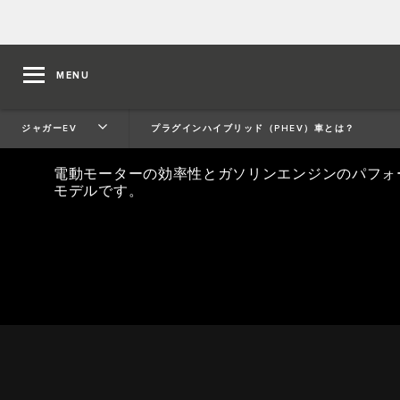
MENU
プラグインハイブリッド（PHEV
ジャガーEV​
プラグインハイブリッド（PHEV）車とは？
電動モーターの効率性とガソリンエンジンのパフォ
モデルです。