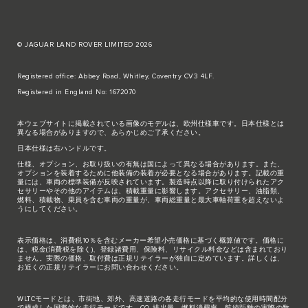
© JAGUAR LAND ROVER LIMITED 2026
Registered office: Abbey Road, Whitley, Coventry CV3 4LF.
Registered in England No: 1672070
本ウェブサイトに掲載されている画像のモデルは、欧州仕様車です。日本仕様とは
異なる場合がありますので、あらかじめご了承ください。
日本仕様は右ハンドルです。
仕様、オプション、お取り扱いの有無は国によって異なる場合があります。また、
オプションを装着するために他装備の装着が必要となる場合があります。記載の重
量には、車両の標準装備が反映されています。製造時点以降に取り付けられたアク
セサリーやその他のアイテムは、積載重量に影響します。アクセサリー、油脂類、
燃料、積載物、乗員を含む車両の重量が、車両総重量と最大車軸荷重を超えないよ
うにしてください。
表示価格は、消費税10％を含むメーカー希望小売価格に基づく概算値です。価格に
は、税金(消費税を除く)、登録諸費用、保険料、リサイクル料金などは含まれており
ません。実際の価格、取付費は正規リテイラーが独自に定めています。詳しくは、
お近くの正規リテイラーにお問い合わせください。
WLTCモードとは、市街地、郊外、高速道路の各走行モードを平均的な使用時間配分