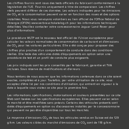
Les chiffres fournis sont issus des tests officiels du fabricant conformément à la
législation de l'UE. Fournis uniquement à titre de comparaison. Les chiffres
réels peuvent différer de ces données. Les valeurs indiquées pour les émissions
de CO
et la consommation peuvent varier en fonction des roues et des options
2
installées. Nous vous renvoyons volontiers au lien officiel de l'Office fédéral de
l'énergie (OFEN)
www.verbrauchskatalog.ch
pour les informations techniques
détaillées. Veuillez contacter votre concessionnaire Jaguar Land Rover pour
plus d'informations.
La procédure WLTP est le nouveau test officiel de l'Union européenne pour
calculer les valeurs normalisées de consommation de carburant et d'émissions
de CO
pour les voitures particulières. Elle a été conçue pour proposer des
2
chiffres plus proches d'un comportement de conduite dans des conditions
réelles. Elle teste des véhicules dotés d'équipements en option selon une
procédure de test et un profil de conduite plus exigeants.
Les prix indiqués sont les prix conseillés par le fabricant, garantie et TVA
incluses. Sous réserve de modifications et d'erreurs.
Nous tentons de nous assurer que les informations contenues dans ce site soient
exactes, complètes et à jour. Toutefois, par votre utilisation de ce site, vous
acceptez d'être lié par nos conditions d'utilisation, qui entrent en vigueur à la
date à laquelle vous visitez ce site pour la première fois.
Les informations, spécifications, motorisations et couleurs présentées sur ce site
Web sont basées sur les spécifications européennes. Elles peuvent varier selon
le marché et être modifiées sans préavis. Certains des véhicules présents sont
dotés d'équipements en option ou d'accessoires installés par le concessionnaire
qui peuvent ne pas être disponibles sur tous les marchés.
La moyenne d’émissions CO
de tous les véhicules vendus en Suisse est de 129
2
g/km. Les valeurs cibles du marché d’émissions de CO
sont de 118 g/km.
2