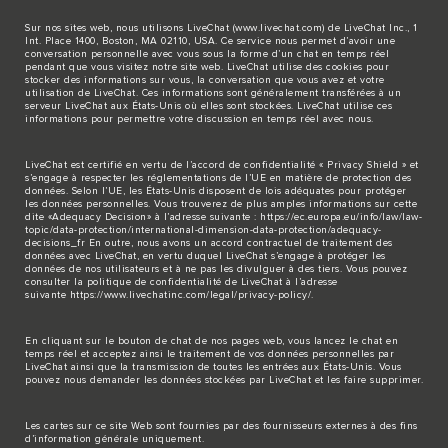
Sur nos sites web, nous utilisons LiveChat (
www.livechat.com
) de LiveChat Inc., 1
Int. Place 1400, Boston, MA 02110, USA. Ce service nous permet d’avoir une
conversation personnelle avec vous sous la forme d’un chat en temps réel
pendant que vous visitez notre site web. LiveChat utilise des cookies pour
stocker des informations sur vous, la conversation que vous avez et votre
utilisation de LiveChat. Ces informations sont généralement transférées à un
serveur LiveChat aux États-Unis où elles sont stockées. LiveChat utilise ces
informations pour permettre votre discussion en temps réel avec nous.
LiveChat est certifié en vertu de l’accord de confidentialité « Privacy Shield » et
s’engage à respecter les réglementations de l’UE en matière de protection des
données. Selon l’UE, les États-Unis disposent de lois adéquates pour protéger
les données personnelles. Vous trouverez de plus amples informations sur cette
dite «Adequacy Decision» à l’adresse suivante :
https://ec.europa.eu/info/law/law-
topic/data-protection/international-dimension-data-protection/adequacy-
decisions_fr
En outre, nous avons un accord contractuel de traitement des
données avec LiveChat, en vertu duquel LiveChat s’engage à protéger les
données de nos utilisateurs et à ne pas les divulguer à des tiers. Vous pouvez
consulter la politique de confidentialité de LiveChat à l’adresse
suivante
https://www.livechatinc.com/legal/privacy-policy/
.
En cliquant sur le bouton de chat de nos pages web, vous lancez le chat en
temps réel et acceptez ainsi le traitement de vos données personnelles par
LiveChat ainsi que la transmission de toutes les entrées aux États-Unis. Vous
pouvez nous demander les données stockées par LiveChat et les faire supprimer.
Les cartes sur ce site Web sont fournies par des fournisseurs externes à des fins
d’information générale uniquement.