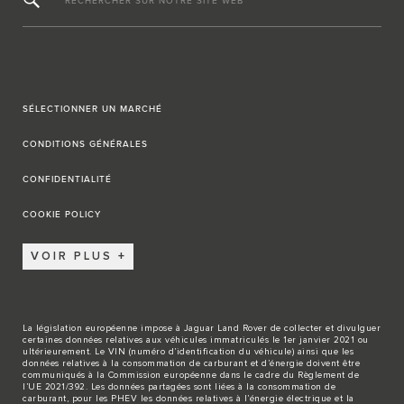
RECHERCHER SUR NOTRE SITE WEB
SÉLECTIONNER UN MARCHÉ
CONDITIONS GÉNÉRALES
CONFIDENTIALITÉ
COOKIE POLICY
VOIR PLUS
La législation européenne impose à Jaguar Land Rover de collecter et divulguer
certaines données relatives aux véhicules immatriculés le 1er janvier 2021 ou
ultérieurement. Le VIN (numéro d’identification du véhicule) ainsi que les
données relatives à la consommation de carburant et d’énergie doivent être
communiqués à la Commission européenne dans le cadre du Règlement de
l’UE 2021/392. Les données partagées sont liées à la consommation de
carburant, pour les PHEV les données relatives à l’énergie électrique et la