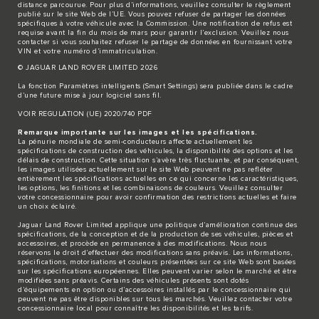
distance parcourue. Pour plus d’informations, veuillez consulter le règlement
publié sur le site
Web de l’UE
. Vous pouvez refuser de partager les données
spécifiques à votre véhicule avec la Commission. Une notification de refus est
requise avant la fin du mois de mars pour garantir l’exclusion. Veuillez
nous
contacter
si vous souhaitez refuser le partage de données en fournissant votre
VIN et votre numéro d’immatriculation.
© JAGUAR LAND ROVER LIMITED 2026
La fonction Paramètres intelligents (Smart Settings) sera publiée dans le cadre
d’une future mise à jour logiciel sans fil.
VOIR REGULATION (UE) 2020/740 PDF
Remarque importante sur les images et les spécifications.
La pénurie mondiale de semi-conducteurs affecte actuellement les
spécifications de construction des véhicules, la disponibilité des options et les
délais de construction. Cette situation s’avère très fluctuante, et par conséquent,
les images utilisées actuellement sur le site Web peuvent ne pas refléter
entièrement les spécifications actuelles en ce qui concerne les caractéristiques,
les options, les finitions et les combinaisons de couleurs. Veuillez consulter
votre concessionnaire pour avoir confirmation des restrictions actuelles et faire
un choix éclairé.
Jaguar Land Rover Limited applique une politique d’amélioration continue des
spécifications, de la conception et de la production de ses véhicules, pièces et
accessoires, et procède en permanence à des modifications. Nous nous
réservons le droit d’effectuer des modifications sans préavis. Les informations,
spécifications, motorisations et couleurs présentées sur ce site Web sont basées
sur les spécifications européennes. Elles peuvent varier selon le marché et être
modifiées sans préavis. Certains des véhicules présents sont dotés
d’équipements en option ou d’accessoires installés par le concessionnaire qui
peuvent ne pas être disponibles sur tous les marchés. Veuillez contacter votre
concessionnaire local pour connaître les disponibilités et les tarifs.