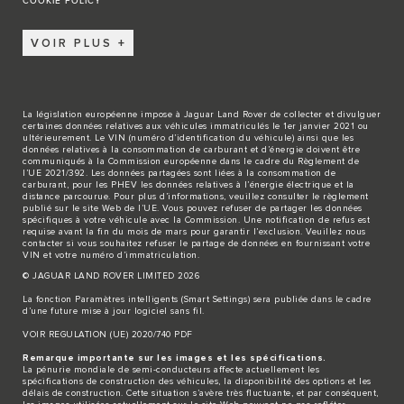
COOKIE POLICY
VOIR PLUS
La législation européenne impose à Jaguar Land Rover de collecter et divulguer
certaines données relatives aux véhicules immatriculés le 1er janvier 2021 ou
ultérieurement. Le VIN (numéro d’identification du véhicule) ainsi que les
données relatives à la consommation de carburant et d’énergie doivent être
communiqués à la Commission européenne dans le cadre du Règlement de
l’UE 2021/392. Les données partagées sont liées à la consommation de
carburant, pour les PHEV les données relatives à l’énergie électrique et la
distance parcourue. Pour plus d’informations, veuillez consulter le règlement
publié sur le site
Web de l’UE
. Vous pouvez refuser de partager les données
spécifiques à votre véhicule avec la Commission. Une notification de refus est
requise avant la fin du mois de mars pour garantir l’exclusion. Veuillez
nous
contacter
si vous souhaitez refuser le partage de données en fournissant votre
VIN et votre numéro d’immatriculation.
© JAGUAR LAND ROVER LIMITED 2026
La fonction Paramètres intelligents (Smart Settings) sera publiée dans le cadre
d’une future mise à jour logiciel sans fil.
VOIR REGULATION (UE) 2020/740 PDF
Remarque importante sur les images et les spécifications.
La pénurie mondiale de semi-conducteurs affecte actuellement les
spécifications de construction des véhicules, la disponibilité des options et les
délais de construction. Cette situation s’avère très fluctuante, et par conséquent,