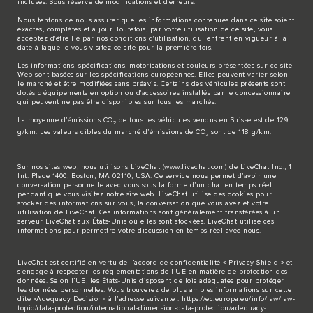
incluses. Sous réserve de modifications et d'erreurs.
Nous tentons de nous assurer que les informations contenues dans ce site soient
exactes, complètes et à jour. Toutefois, par votre utilisation de ce site, vous
acceptez d'être lié par nos conditions d'utilisation, qui entrent en vigueur à la
date à laquelle vous visitez ce site pour la première fois.
Les informations, spécifications, motorisations et couleurs présentées sur ce site
Web sont basées sur les spécifications européennes. Elles peuvent varier selon
le marché et être modifiées sans préavis. Certains des véhicules présents sont
dotés d'équipements en option ou d'accessoires installés par le concessionnaire
qui peuvent ne pas être disponibles sur tous les marchés.
La moyenne d’émissions CO
de tous les véhicules vendus en Suisse est de 129
2
g/km. Les valeurs cibles du marché d’émissions de CO
sont de 118 g/km.
2
Sur nos sites web, nous utilisons LiveChat (
www.livechat.com
) de LiveChat Inc., 1
Int. Place 1400, Boston, MA 02110, USA. Ce service nous permet d’avoir une
conversation personnelle avec vous sous la forme d’un chat en temps réel
pendant que vous visitez notre site web. LiveChat utilise des cookies pour
stocker des informations sur vous, la conversation que vous avez et votre
utilisation de LiveChat. Ces informations sont généralement transférées à un
serveur LiveChat aux États-Unis où elles sont stockées. LiveChat utilise ces
informations pour permettre votre discussion en temps réel avec nous.
LiveChat est certifié en vertu de l’accord de confidentialité « Privacy Shield » et
s’engage à respecter les réglementations de l’UE en matière de protection des
données. Selon l’UE, les États-Unis disposent de lois adéquates pour protéger
les données personnelles. Vous trouverez de plus amples informations sur cette
dite «Adequacy Decision» à l’adresse suivante :
https://ec.europa.eu/info/law/law-
topic/data-protection/international-dimension-data-protection/adequacy-