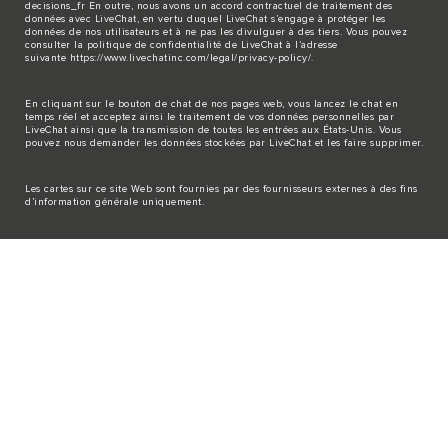
decisions_fr
En outre, nous avons un accord contractuel de traitement des
données avec LiveChat, en vertu duquel LiveChat s’engage à protéger les
données de nos utilisateurs et à ne pas les divulguer à des tiers. Vous pouvez
consulter la politique de confidentialité de LiveChat à l’adresse
suivante
https://www.livechatinc.com/legal/privacy-policy/
.
En cliquant sur le bouton de chat de nos pages web, vous lancez le chat en
temps réel et acceptez ainsi le traitement de vos données personnelles par
LiveChat ainsi que la transmission de toutes les entrées aux États-Unis. Vous
pouvez nous demander les données stockées par LiveChat et les faire supprimer.
Les cartes sur ce site Web sont fournies par des fournisseurs externes à des fins
d’information générale uniquement.