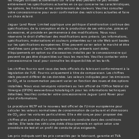
les images utilisées actuellement sur le site Web peuvent ne pas refléter
entièrement les spécifications actuelles en ce qui concerne les caractéristiques,
les options, les finitions et les combinaisons de couleurs. Veuillez consulter
votre concessionnaire pour avoir confirmation des restrictions actuelles et faire
un choix éclairé.
Jaguar Land Rover Limited applique une politique d’amélioration continue des
spécifications, de la conception et de la production de ses véhicules, pièces et
accessoires, et procède en permanence à des modifications. Nous nous
réservons le droit d’effectuer des modifications sans préavis. Les informations,
spécifications, motorisations et couleurs présentées sur ce site Web sont basées
sur les spécifications européennes. Elles peuvent varier selon le marché et être
modifiées sans préavis. Certains des véhicules présents sont dotés
d’équipements en option ou d’accessoires installés par le concessionnaire qui
peuvent ne pas être disponibles sur tous les marchés. Veuillez contacter votre
concessionnaire local pour connaître les disponibilités et les tarifs.
Les chiffres fournis sont issus des tests officiels du fabricant conformément à la
législation de l'UE. Fournis uniquement à titre de comparaison. Les chiffres
réels peuvent différer de ces données. Les valeurs indiquées pour les émissions
de CO
et la consommation peuvent varier en fonction des roues et des options
2
installées. Nous vous renvoyons volontiers au lien officiel de l'Office fédéral de
l'énergie (OFEN)
www.verbrauchskatalog.ch
pour les informations techniques
détaillées. Veuillez contacter votre concessionnaire Jaguar Land Rover pour
plus d'informations.
La procédure WLTP est le nouveau test officiel de l'Union européenne pour
calculer les valeurs normalisées de consommation de carburant et d'émissions
de CO
pour les voitures particulières. Elle a été conçue pour proposer des
2
chiffres plus proches d'un comportement de conduite dans des conditions
réelles. Elle teste des véhicules dotés d'équipements en option selon une
procédure de test et un profil de conduite plus exigeants.
Les prix indiqués sont les prix conseillés par le fabricant, garantie et TVA