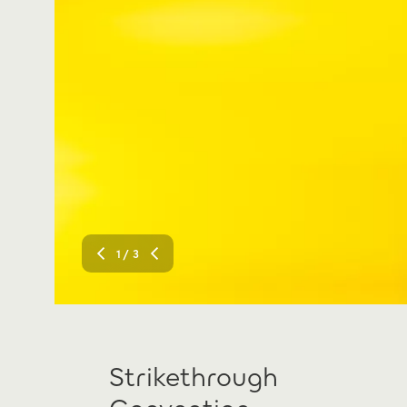
1
/ 3
Strikethrough
Convention.