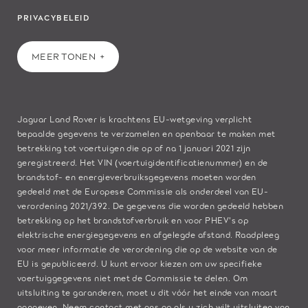
PRIVACYBELEID
MEER TONEN
Jaguar Land Rover is krachtens EU-wetgeving verplicht
bepaalde gegevens te verzamelen en openbaar te maken met
betrekking tot voertuigen die op of na 1 januari 2021 zijn
geregistreerd. Het VIN (voertuigidentificatienummer) en de
brandstof- en energieverbruiksgegevens moeten worden
gedeeld met de Europese Commissie als onderdeel van EU-
verordening 2021/392. De gegevens die worden gedeeld hebben
betrekking op het brandstofverbruik en voor PHEV's op
elektrische energiegegevens en afgelegde afstand. Raadpleeg
voor meer informatie de verordening die op de
website van de
EU
is gepubliceerd. U kunt ervoor kiezen om uw specifieke
voertuiggegevens niet met de Commissie te delen. Om
uitsluiting te garanderen, moet u dit vóór het einde van maart
aangeven. Neem
contact met ons
op als u zich wilt uitsluiten van