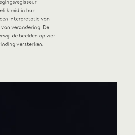
egingsregisseur
lijkheid in hun
 een interpretatie van
 van verandering. De
rwijl de beelden op vier
inding versterken.