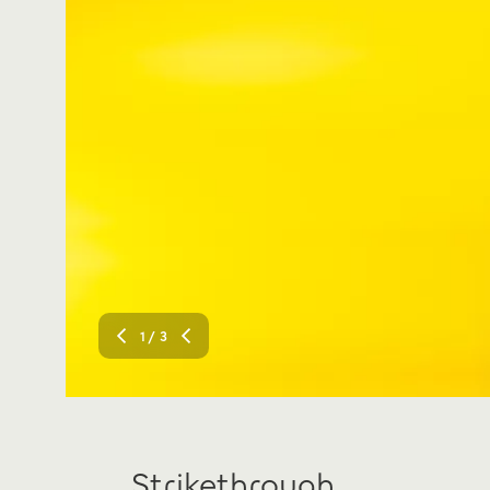
1
/ 3
Strikethrough