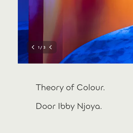
1
/ 3
Theory of Colour.
Door Ibby Njoya.