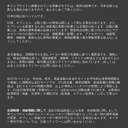
本ウェブサイトに掲載されている画像のモデルは、欧州仕様車です。日本仕様とは
異なる場合がありますので、あらかじめご了承ください。
日本仕様は右ハンドルです。
仕様、オプション、お取り扱いの有無は国によって異なる場合があります。また、
オプションを装着するために他装備の装着が必要となる場合があります。記載の重
量には、車両の標準装備が反映されています。製造時点以降に取り付けられたアク
セサリーやその他のアイテムは、積載重量に影響します。アクセサリー、油脂類、
燃料、積載物、乗員を含む車両の重量が、車両総重量と最大車軸荷重を超えないよ
うにしてください。
表示価格は、消費税10％を含むメーカー希望小売価格に基づく概算値です。価格に
は、税金(消費税を除く)、登録諸費用、保険料、リサイクル料金などは含まれており
ません。実際の価格、取付費は正規リテイラーが独自に定めています。詳しくは、
お近くの正規リテイラーにお問い合わせください。
WLTCモードとは、市街地、郊外、高速道路の各走行モードを平均的な使用時間配分
で構成した国際的な走行モードです。CO₂排出量、燃料消費率、航続距離の実際の数
値は、走行スタイルや周囲の環境、および車両とバッテリーの状態により変動しま
す。EV走行換算距離（等価EVレンジ）は定められた試験結果での値です。お客様の
使用環境（気象、渋滞等）や運転方法（急発進、エアコン使用等）に応じて異なり
ます。
生産制限・供給制限に関して:
直近の部品調達による生産・供給制限に関しまして、
本ウェブサイト内のコンフィギュレーターで選択可能となっている一部の標準装備
が変更、オプション装備がオーダー受付不可となっている場合があります。オーダ
ー受付可否については、正規リテイラーにお問い合わせください。