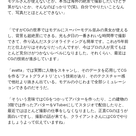
モデルさんが使えないとか。本当は海外の絶景で撮影したいけど予
算がないとか、そんなのばっかりで(笑)。自分でやりたいことなん
て、写真だとほとんどできない」
「ですがCGの世界ではモデルにスーパーモデル並みの美女が使える
し、背景も超絶景にできる。光も夕日の一番きれいな時間帯で撮影
できて、作り込んだスタジオライティングも簡単です。これが5年前
だと仕上がりはそれなりだったんですが、今はプロの人が見てもほ
とんど見分けがつかないレベルになりました。それくらい、最近は
CGの技術が進歩しています」
「avatta」では実際に人物をスキャンし、そのデータを応用してCG
を作る“フォトグラメトリ”という技術があり、そのテクスチャー感
で他社より抜きん出ている。モデルの小じわまで全部シミュレーシ
ョンできるのだそうだ。
「そういう意味ではCGをつかってアバターを作ったり、この建物の
3階では作ったアバターをVTuberにしてスタジオで配信したりと、
最近ではほとんど撮影の仕事をしなくなりました。正直CGのほうが
面白いですし、撮影の話が来ても、クライアントさんにはCGでやり
ましょうよって伝えていますね」