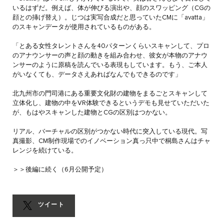
いるはずだ。例えば、体が伸びる演出や、顔のスワッピング（CGの
顔との挿げ替え）。じつは実写合成だと思っていたCMに「avatta」
のスキャンデータが使用されているものがある。
「とある女性タレントさんを40パターンくらいスキャンして、プロ
のアナウンサーの声と顔の動きを組み合わせ、彼女が本物のアナウ
ンサーのように原稿を読んでいる表現もしています。もう、ご本人
がいなくても、データさえあればなんでもできるのです」
北九州市の門司港にある重要文化財の建物をまるごとスキャンして
立体化し、建物の中をVR体験できるというデモも見せていただいた
が、もはやスキャンした建物とCGの区別はつかない。
リアル、バーチャルの区別がつかない時代に突入している現代。写
真撮影、CM制作現場でのイノベーション真っ只中で桐島さんはチャ
レンジを続けている。
＞＞後編に続く（6月公開予定）
ツイート