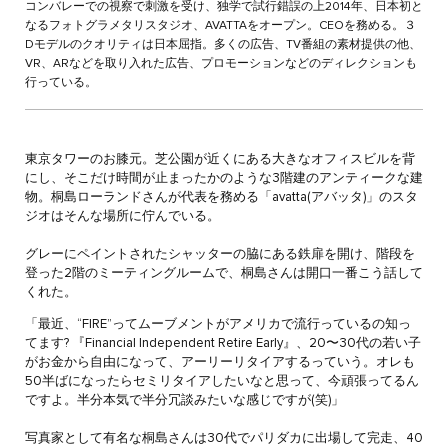
コンバレーでの視察で刺激を受け、独学で試行錯誤の上2014年、日本初と
なるフォトグラメタリスタジオ、AVATTAをオープン。CEOを務める。３
Dモデルのクオリティは日本屈指。多くの広告、TV番組の素材提供の他、
VR、ARなどを取り入れた広告、プロモーションなどのディレクションも
行っている。
東京タワーのお膝元。芝公園が近くにある大きなオフィスビルを背
にし、そこだけ時間が止まったかのような3階建のアンティークな建
物。桐島ローランドさんが代表を務める「avatta(アバッタ)」のスタ
ジオはそんな場所に佇んでいる。
グレーにペイントされたシャッターの脇にある鉄扉を開け、階段を
登った2階のミーティングルームで、桐島さんは開口一番こう話して
くれた。
「最近、“FIRE”ってムーブメントがアメリカで流行っているの知っ
てます? 『Financial Independent Retire Early』、20〜30代の若い子
がお金から自由になって、アーリーリタイアするっていう。オレも
50半ばになったらセミリタイアしたいなと思って、今頑張ってるん
ですよ。半分本気で半分冗談みたいな感じですが(笑)」
写真家として有名な桐島さんは30代でパリダカに出場して完走、40