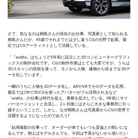
さて、気なるのは桐島さんの現在のお仕事。写真家として知られる
桐島さんだが、45歳でそれまでとは少し違うCGの分野で起業。最
近ではCGアーティストとして活躍している。
「『avatta』はちょうど5年前に設立した3Dコンピューターグラフィ
ックスの制作会社です。CGの制作作業はとても大変ですが、うちは
3Dスキャンの技術を使って、モノから人物、建物から街までを3Dデ
ータ化しています」
一瞬のうちに人物を3Dデータ化し、ARやVRでそのデータを応用。
最近ではCMで3DCGを使ったアバターがフル活用されるなど
「avatta」の仕事は時代を捉え、業務を拡大している。1年前にサイ
バーエージェントと合流し、2ヶ月後にはさらに大きな事務所に引っ
越すということだ。しかし、なぜ桐島さんは写真家からCGの世界で
活躍するようになったのであろう?
「結局撮影の仕事って、オーダーが来てもいつも妥協との戦いにな
るんです。例えばモデルさんでも、今回は予算がないから使いたい