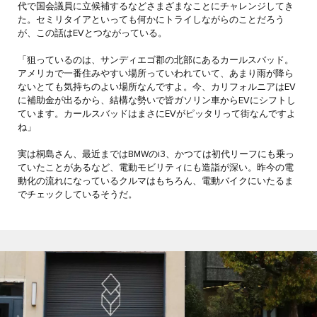
代で国会議員に立候補するなどさまざまなことにチャレンジしてき
た。セミリタイアといっても何かにトライしながらのことだろう
が、この話はEVとつながっている。
「狙っているのは、サンディエゴ郡の北部にあるカールスバッド。
アメリカで一番住みやすい場所っていわれていて、あまり雨が降ら
ないとても気持ちのよい場所なんですよ。今、カリフォルニアはEV
に補助金が出るから、結構な勢いで皆ガソリン車からEVにシフトし
ています。カールスバッドはまさにEVがピッタリって街なんですよ
ね」
実は桐島さん、最近まではBMWのi3、かつては初代リーフにも乗っ
ていたことがあるなど、電動モビリティにも造詣が深い。昨今の電
動化の流れになっているクルマはもちろん、電動バイクにいたるま
でチェックしているそうだ。