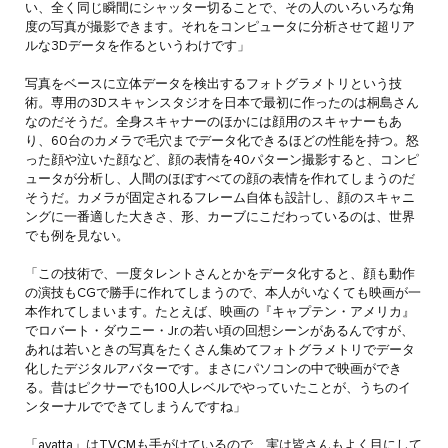
い、全く同じ瞬間にシャッター切ることで、その人のいろいろな角
度の写真が撮影できます。それをコンピュータに分析させて超リア
ルな3Dデータを作るというわけです」
写真をベースに立体データを検出するフォトグラメトリという技
術。専用の3Dスキャンスタジオを日本で最初に作ったのは桐島さん
なのだそうだ。全身スキャナーのほかには顔用のスキャナーもあ
り、60台のカメラで毛穴までデータ化できるほどの性能を持つ。怒
った顔や泣いた顔など、顔の表情を40パターン撮影すると、コンピ
ュータが分析し、人間のほぼすべての顔の表情を作れてしまうのだ
そうだ。カメラが固定されるフレーム自体も設計し、顔のスキャニ
ングに一番適した大きさ、形、カーブにこだわっているのは、世界
でも例を見ない。
「この技術で、一度タレントさんとかをデータ化すると、顔も動作
の演技もCGで勝手に作れてしまうので、本人がいなくても映画が一
本作れてしまいます。たとえば、映画の『キャプテン・アメリカ』
でロバート・ダウニー・Jr.の若い頃の回想シーンがあるんですが、
あれは若いときの写真をたくさん集めてフォトグラメトリでデータ
化したデジタルアバターです。まさにパソコンの中で映画ができ
る。昔はピクサーでも100人レベルでやっていたことが、うちのイ
ンターナルでできてしまうんですね」
「avatta」はTVCMも手がけているので、実は皆さんもよく目にして