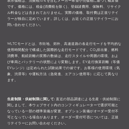
表示価格は、消費税10％を含むメーカー希望小売価格に基づく概算値
です。価格には、税金(消費税を除く)、登録諸費用、保険料、リサイク
ル料金などは含まれておりません。実際の価格、取付費は正規リテイ
ラーが独自に定めています。詳しくは、お近くの正規リテイラーにお
問い合わせください。
WLTCモードとは、市街地、郊外、高速道路の各走行モードを平均的な
使用時間配分で構成した国際的な走行モードです。CO₂排出量、燃料
消費率、航続距離の実際の数値は、走行スタイルや周囲の環境、およ
び車両とバッテリーの状態により変動します。EV走行換算距離（等価
EVレンジ）は定められた試験結果での値です。お客様の使用環境（気
象、渋滞等）や運転方法（急発進、エアコン使用等）に応じて異なり
ます。
生産制限・供給制限に関して:
直近の部品調達による生産・供給制限に
関しまして、本ウェブサイト内のコンフィギュレーターで選択可能と
なっている一部の標準装備が変更、オプション装備がオーダー受付不
可となっている場合があります。オーダー受付可否については、正規
リテイラーにお問い合わせください。