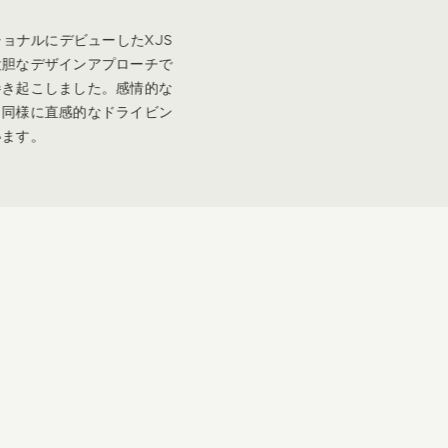
今日のTYPE-00*は、「COPY NOTHING」の
精神を受け継ぎ、一切の慣習にとらわれない大
胆なスタイルで、私たちの未来のデザイン言語
を体現しています。