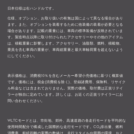
日本仕様は右ハンドルです。
仕様、オプション、お取り扱いの有無は国によって異なる場合があり
ます。また、オプションを装着するために他装備の装着が必要となる
場合があります。記載の重量には、車両の標準装備が反映されていま
す。製造時点以降に取り付けられたアクセサリーやその他のアイテム
は、積載重量に影響します。アクセサリー、油脂類、燃料、積載物、
乗員を含む車両の重量が、車両総重量と最大車軸荷重を超えないよう
にしてください。
表示価格は、消費税10％を含むメーカー希望小売価格に基づく概算値
です。価格には、税金(消費税を除く)、登録諸費用、保険料、リサイク
ル料金などは含まれておりません。実際の価格、取付費は正規リテイ
ラーが独自に定めています。詳しくは、お近くの正規リテイラーにお
問い合わせください。
WLTCモードとは、市街地、郊外、高速道路の各走行モードを平均的な
使用時間配分で構成した国際的な走行モードです。CO₂排出量、燃料
消費率、航続距離の実際の数値は、走行スタイルや周囲の環境、およ