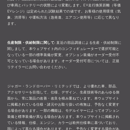
び車両とバッテリーの状態により変動します。EV走行換算距離（等価
EVレンジ）は定められた試験結果での値です。お客様の使用環境（気
象、渋滞等）や運転方法（急発進、エアコン使用等）に応じて異なり
ます。
生産制限・供給制限に関して:
直近の部品調達による生産・供給制限に
関しまして、本ウェブサイト内のコンフィギュレーターで選択可能と
なっている一部の標準装備が変更、オプション装備がオーダー受付不
可となっている場合があります。オーダー受付可否については、正規
リテイラーにお問い合わせください。
ジャガー・ランドローバー・リミテッドでは、より優れた車、部品、
アクセサリーを目指して、仕様、デザイン、生産技術等のあらゆる側
面から、常に製品の改善・改良を積み重ねています。本ウェブサイト
に掲載されている仕様・諸元やお取り扱いの有無は、予告なく変更す
る場合があります。一部の機能は、モデルイヤーによってオプション
装備と標準装備が異なる場合があります。本ウェブサイトに掲載され
ている情報、仕様、エンジン、カラーは欧州仕様車に基づいており、
国によって異なる場合があります。また、予告なく変更する場合があ