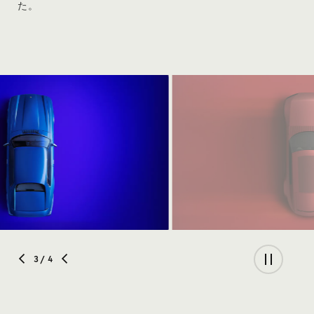
た。
4
/ 4
TYPE-00