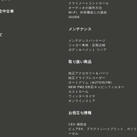
クライメートコントロール
オーディオの操作方法
認定中古車
Wi-Fi、外部機器との接続
iGUIDE
メンテナンス
て
メンテナンスパッケージ
ジャガー​車検・定期点検
ボディ＆ペイント リペア
取り扱い商品
純正アクセサリー＆パーツ
純正ドライブレコーダー
オートグリム（AUTOGLYM）
NEW PM2.5対応​キャビンフィルター
カストロール
ウィンタータイヤ
オンラインストア
お役立ち情報
CEV 補助金
ピュアEV、プラグインハイブリッド、ガソ
ーゼル