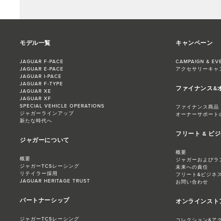
モデル一覧
キャンペーン
JAGUAR F‑PACE
CAMPAIGN & EV
JAGUAR E‑PACE
アクセサリーキャ
JAGUAR I‑PACE
JAGUAR F‑TYPE
ファイナンス&
JAGUAR XE
JAGUAR XF
SPECIAL VEHICLE OPERATIONS
ファイナンス商品
ジャガーラインアップ
オーナーサポート
新たな時代へ
フリート & ビ
ジャガーについて
概要
概要
ジャガーおよびラ
ジャガーTCSレーシング
未来への責任
リテイラー採用
フリート&ビジネ
JAGUAR HERITAGE TRUST
お問い合わせ
パートナーシップ
オンラインスト
ジャガーTCSレーシング
コレクション&ア