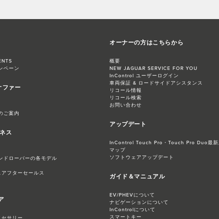
オーナーの方はこちらから
ENTS
概要
ンペーン
NEW JAGUAR SERVICE FOR YOU
InControl ユーザーログイン
車両保証 & ロードサイドアシスタンス
オファー
リコール情報
リコール検索
お問い合わせ
のご案内
アップデート
ジネス
InControl Touch Pro・Touch Pro 
マップ
ソフトウェアアップデート
ンドローバーの各モデル
スアフターセールス
ガイド＆マニュアル
EV/PHEVについて
ア
ナビゲーションについて
InControlについて
スマートキー
クセサリー