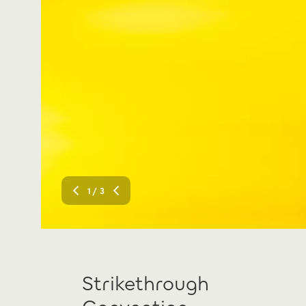
1
/ 3
Strikethrough
Convention.