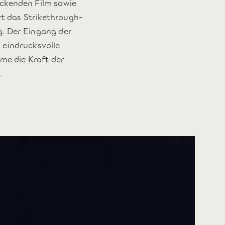
uckenden Film sowie
ert das Strikethrough-
g. Der Eingang der
 eindrucksvolle
rme die Kraft der
.