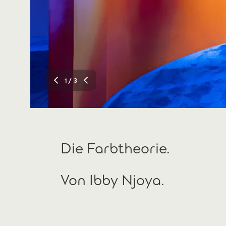
1
/ 3
Die Farbtheorie.
Von Ibby Njoya.