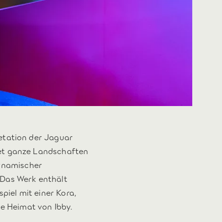
etation der Jaguar
et ganze Landschaften
ynamischer
 Das Werk enthält
iel mit einer Kora,
ie Heimat von Ibby.