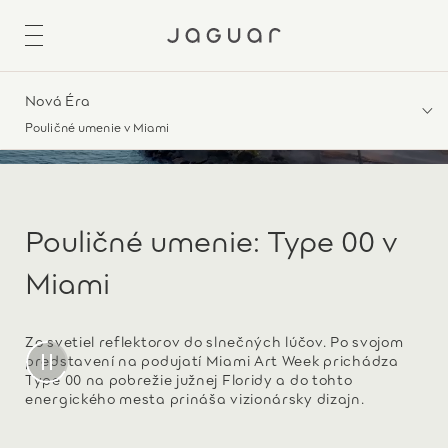
Nová Éra
Pouličné umenie v Miami
Pouličné umenie: Type 00 v
Miami
Zo svetiel reflektorov do slnečných lúčov. Po svojom
predstavení na podujatí Miami Art Week prichádza
Type 00 na pobrežie južnej Floridy a do tohto
energického mesta prináša vizionársky dizajn.