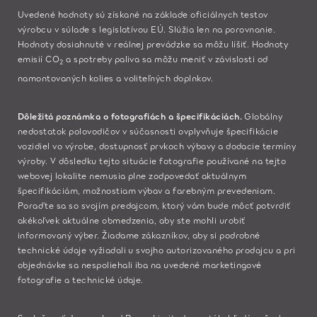
Uvedené hodnoty sú získané na základe oficiálnych testov
výrobcu v súlade s legislatívou EÚ. Slúžia len na porovnanie.
Hodnoty dosiahnuté v reálnej prevádzke sa môžu líšiť. Hodnoty
emisií CO
a spotreby paliva sa môžu meniť v závislosti od
2
namontovaných kolies a voliteľných doplnkov.
Dôležitá poznámka o fotografiách a špecifikáciách.
Globálny
nedostatok polovodičov v súčasnosti ovplyvňuje špecifikácie
vozidiel vo výrobe, dostupnosť prvkoch výbavy a dodacie termíny
výroby. V dôsledku tejto situácie fotografie používané na tejto
webovej lokalite nemusia plne zodpovedať aktuálnym
špecifikáciám, možnostiam výbav a farebným prevedeniam.
Poraďte sa so svojím predajcom, ktorý vám bude môcť potvrdiť
akékoľvek aktuálne obmedzenia, aby ste mohli urobiť
informovaný výber. Žiadame zákazníkov, aby si podrobné
technické údaje vyžiadali u svojho autorizovaného prodajcu a pri
objednávke sa nespoliehali iba na uvedené marketingové
fotografie a technické údaje.