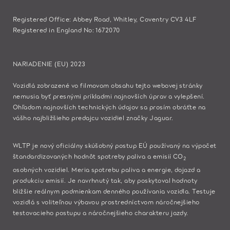
Registered Office: Abbey Road, Whitley, Coventry CV3 4LF
Registered in England No: 1672070
NARIADENIE (EU) 2023
Vozidlá zobrazené vo filmovom obsahu tejto webovej stránky
nemusia byť presnými príkladmi najnovších úprav a vylepšení.
Ohľadom najnovších technických údajov sa prosím obráťte na
vášho najbližšieho predajcu vozidiel značky Jaguar.
WLTP je nový oficiálny skúšobný postup EÚ používaný na výpočet
štandardizovaných hodnôt spotreby paliva a emisií CO
2
osobných vozidiel. Meria spotrebu paliva a energie, dojazd a
produkciu emisií. Je navrhnutý tak, aby poskytoval hodnoty
bližšie reálnym podmienkam denného používania vozidla. Testuje
vozidlá s voliteľnou výbavou prostredníctvom náročnejšieho
testovacieho postupu a náročnejšieho charakteru jazdy.