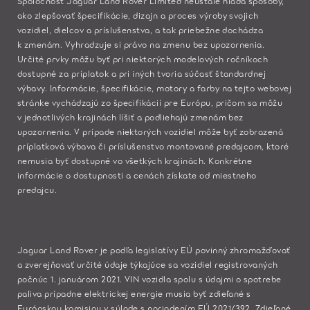
Spoločnosť Jaguar Land Rover Limited neustále hľadá spôsoby,
ako zlepšovať špecifikácie, dizajn a proces výroby svojich
vozidiel, dielcov a príslušenstva, a tak priebežne dochádza
k zmenám. Vyhradzuje si právo na zmenu bez upozornenia.
Určité prvky môžu byť pri niektorých modelových ročníkoch
dostupné za príplatok a pri iných tvoria súčasť štandardnej
výbavy. Informácie, špecifikácie, motory a farby na tejto webovej
stránke vychádzajú zo špecifikácií pre Európu, pričom sa môžu
v jednotlivých krajinách líšiť a podliehajú zmenám bez
upozornenia. V prípade niektorých vozidiel môže byť zobrazená
príplatková výbava či príslušenstvo montované predajcom, ktoré
nemusia byť dostupné vo všetkých krajinách. Konkrétne
informácie o dostupnosti a cenách získate od miestneho
predajcu.
Jaguar Land Rover je podľa legislatívy EÚ povinný zhromažďovať
a zverejňovať určité údaje týkajúce sa vozidiel registrovaných
počnúc 1. januárom 2021. VIN vozidla spolu s údajmi o spotrebe
paliva prípadne elektrickej energie musia byť zdieľané s
Európskou komisiou v súlade s nariadením EÚ 2021/392. Zdieľané