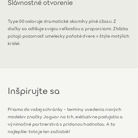
Slávnostné otvorenie
Type 00 oslavuje dramatické okamihy plné úžasu. Z
diaľky sa odlišuje svojou veľkosťou a proporciami. Zblízka
pútajú pozornosť umelecky poňaté dvere v štýle motýlích
krídel.
Inšpirujte sa
Priamo do vašej schránky - termíny uvedenia nových
modelov značky Jaguar na trh, exkluzívne podujatia a
výnimočné partnerstvá s pridanou hodnotou. A to
najlepšie: toto je len začiatok!