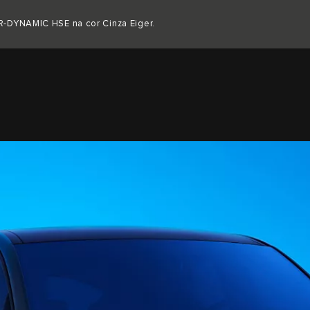
Seja original. Começa uma nova era
R-DYNAMIC HSE na cor Cinza Eiger.