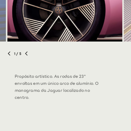
1
/ 5
Propósito artístico. As rodas de 23"
envoltas em um único arco de alumínio. O
monograma da Jaguar localizado no
centro.