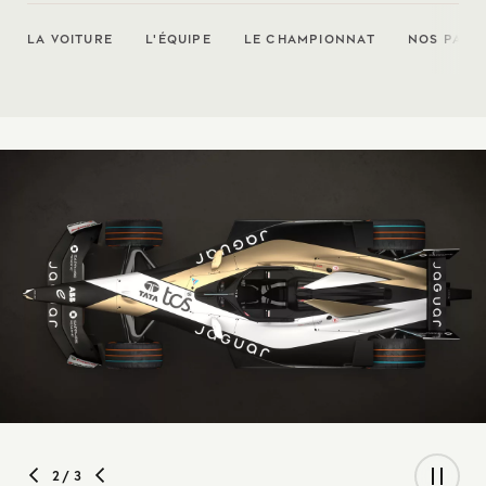
LA VOITURE
L'ÉQUIPE
LE CHAMPIONNAT
NOS PART
2
/ 3