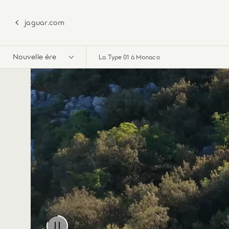
jaguar.com
Nouvelle ére
La Type 01 à Monaco