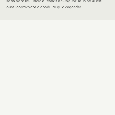
sans pareille. Fidèle à l’esprit de Jaguar, la Type 01 est
aussi captivante à conduire qu’à regarder.