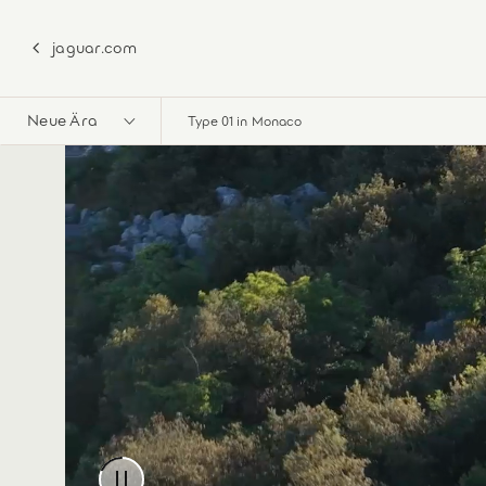
jaguar.com
Neue Ära
Type 01 in Monaco