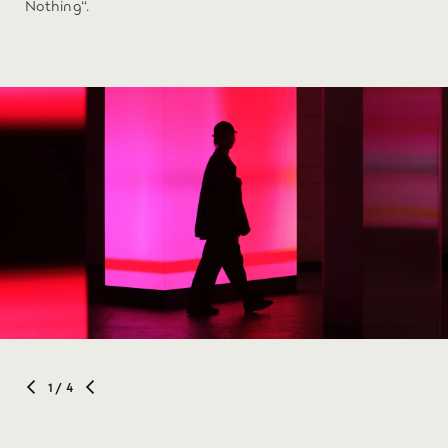
Nothing“.
1
/ 4