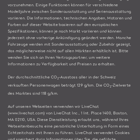
vorzunehmen. Einige Funktionen können für verschiedene
Modelljahre zwischen Sonderausstattung und Serienausstattung
variieren. Die Informationen, technischen Angaben, Motoren und
Farben auf dieser Website basieren auf den europäischen
Spezifikationen, können je nach Markt variieren und können
jederzeit ohne vorherige Ankündigung geändert werden. Manche
Fahrzeuge werden mit Sonderausstattung oder Zubehör gezeigt,
das möglicherweise nicht auf allen Märkten erhältlich ist. Bitte
wenden Sie sich an Ihren Vertragspartner, um weitere
Informationen zu Verfügbarkeit und Preisen zu erhalten.
Der durchschnittliche CO
-Ausstoss aller in der Schweiz
2
verkauften Personenwagen beträgt 129 g/km. Die CO
-Zielwerte
2
des Marktes sind 118 g/km.
Auf unseren Webseiten verwenden wir LiveChat
(
www.livechat.com
) von LiveChat Inc., 1 Int. Place 1400, Boston,
MA 02110, USA. Diese Dienstleistung erlaubt uns, während Ihres
Webseitenbesuchs eine persönliche Unterhaltung in Form eines
Echtzeitchats mit Ihnen zu führen. LiveChat verwendet Cookies
und speichert darin Informationen über Sie, die geführte