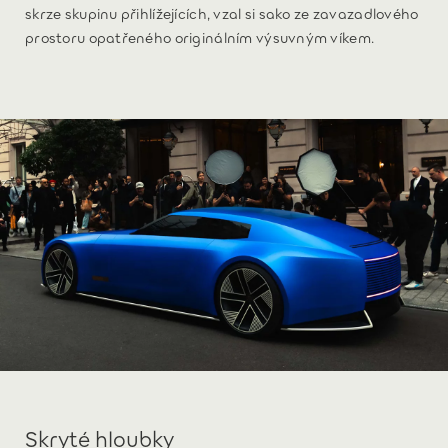
skrze skupinu přihlížejících, vzal si sako ze zavazadlového
prostoru opatřeného originálním výsuvným víkem.
Skryté hloubky