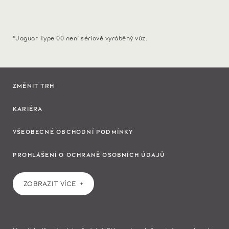
*Jaguar Type 00 není sériově vyráběný vůz.
ZMĚNIT TRH
KARIÉRA
VŠEOBECNÉ OBCHODNÍ PODMÍNKY
PROHLÁŠENÍ O OCHRANĚ OSOBNÍCH ÚDAJŮ
ZOBRAZIT VÍCE