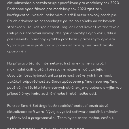
aktualizována a nezobrazuje specifikace pro modelový rok 2023.
Podrobné specifikace pro modelový rok 2023 zjistíte v
konfigurátoru vozidel nebo vám je sdělí autorizovaný prodejce.
Při objednávce se nespoléhejte pouze na snímky na webových
stránkách. Jelikož společnost Jaguar Land Rover Limited trvale
usiluje o zlepšování výbavy, designu a výroby svých vozů, dílů a
příslušenství, všechny výrobky procházejí průběžným vývojem.
Vyhrazujeme si proto právo provádět změny bez předchozího
upozornění.
Na přípravu těchto internetových stránek jsme vynaložili
maximální úsilí a péči. I přesto nemůžeme ručit za jejich
absolutní bezchybnost ani za přesnost veškerých informací.
Jakákoli odpovědnost za škody způsobené přímo nebo nepřímo
používáním těchto internetových stránek je vyloučena s výjimkou
případů úmyslného zavinění nebo hrubé nedbalosti.​
Funkce Smart Settings bude součástí budoucí bezdrátové
aktualizace softwaru. Vývoj a vydání softwaru podléhá změnám
v plánování a programování. Termíny se proto mohou změnit.