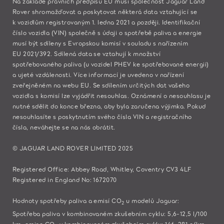
Na základě právních předpisů EU musí společnost Jaguar Land
Rover shromažďovat a poskytovat některá data vztahující se
k vozidlům registrovaným 1. ledna 2021 a později. Identifikační
číslo vozidla (VIN) společně s údaji o spotřebě paliva a energie
musí být sdíleny s Evropskou komisí v souladu s nařízením
EU 2021/392. Sdílená data se vztahují k množství
spotřebovaného paliva (u vozidel PHEV ke spotřebované energii)
a ujeté vzdálenosti. Více informací je uvedeno v nařízení
zveřejněném na
webu EU
. Se sdílením určitých dat vašeho
vozidla s komisí lze vyjádřit nesouhlas. Oznámení o nesouhlasu je
nutné sdělit do konce března, aby byla zaručena výjimka. Pokud
nesouhlasíte s poskytnutím svého čísla VIN a registračního
čísla,
neváhejte se na nás obrátit.
© JAGUAR LAND ROVER LIMITED 2025
Registered Office: Abbey Road, Whitley, Coventry CV3 4LF
Registered in England No: 1672070
Hodnoty spotřeby paliva a emisí CO
u modelů Jaguar:​
2
Spotřeba paliva v kombinovaném zkušebním cyklu: 5,6-12,5 l/100
km, emise CO
v kombinovaném zkušebním cyklu: 146-281 g/km,