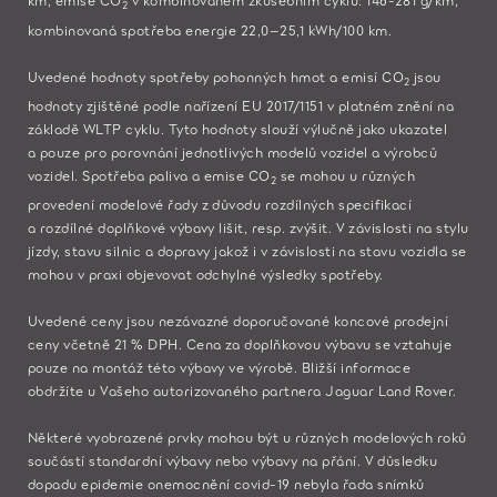
2
kombinovaná spotřeba energie 22,0–25,1 kWh/100 km.
Uvedené hodnoty spotřeby pohonných hmot a emisí CO
jsou
2
hodnoty zjištěné podle nařízení EU 2017/1151 v platném znění na
základě WLTP cyklu. Tyto hodnoty slouží výlučně jako ukazatel
a pouze pro porovnání jednotlivých modelů vozidel a výrobců
vozidel. Spotřeba paliva a emise CO
se mohou u různých
2
provedení modelové řady z důvodu rozdílných specifikací
a rozdílné doplňkové výbavy lišit, resp. zvýšit. V závislosti na stylu
jízdy, stavu silnic a dopravy jakož i v závislosti na stavu vozidla se
mohou v praxi objevovat odchylné výsledky spotřeby.
Uvedené ceny jsou nezávazné doporučované koncové prodejní
ceny včetně 21 % DPH. Cena za doplňkovou výbavu se vztahuje
pouze na montáž této výbavy ve výrobě. Bližší informace
obdržíte u Vašeho autorizovaného partnera Jaguar Land Rover.​
Některé vyobrazené prvky mohou být u různých modelových roků
součástí standardní výbavy nebo výbavy na přání. V důsledku
dopadu epidemie onemocnění covid-19 nebyla řada snímků