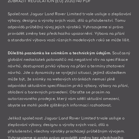
ZOBRAZIT REGULATION (EU) 2020/740 PDF
Společnost Jaguar Land Rover Limited trvale usiluje o zlepšování
výbavy, designu a výroby svých vozů, dílů a příslušenství. Tomu
odpovídá průběžný vývoj jejích výrobků. Vyhrazujeme si právo
provádět změny bez předchozího upozornění. Výbava na přání
a standardní výbava vozů různých modelových roků se může lišit.
Důležitá poznámka ke snímkům a technickým údajům.
Současný
globální nedostatek polovodičů má negativní vliv na specifikace
návrhů, dostupnost prvků výbavy na přání a termíny zhotovení
návrhů. Jde o dynamicky se vyvíjející situaci, jejímž důsledkem
může být, že snímky na webových stránkách nemusí plně
odpovídat aktuálním specifikacím prvků výbavy, výbavy na přání,
obložení a barevných provedení. Obraťte se prosím na
autorizovaného prodejce, který vám sdělí aktuální omezení,
abyste se mohli podle zjištěných informací rozhodovat.
Jelikož společnost Jaguar Land Rover Limited trvale usiluje o
zlepšování výbavy, designu a výroby svých vozů, dílů a
příslušenství, všechny výrobky procházejí průběžným vývojem.
Vyhrazujeme si proto právo provádět změny bez předchozího