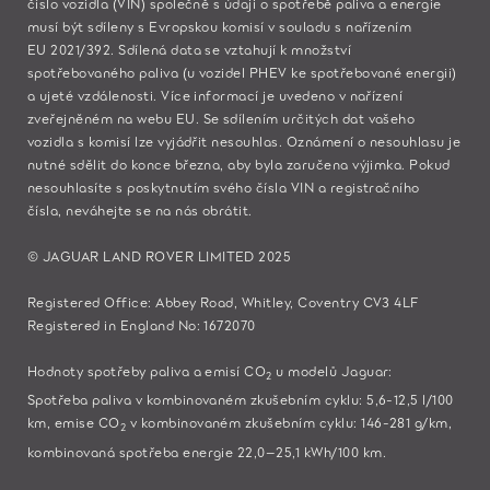
číslo vozidla (VIN) společně s údaji o spotřebě paliva a energie
musí být sdíleny s Evropskou komisí v souladu s nařízením
EU 2021/392. Sdílená data se vztahují k množství
spotřebovaného paliva (u vozidel PHEV ke spotřebované energii)
a ujeté vzdálenosti. Více informací je uvedeno v nařízení
zveřejněném na
webu EU
. Se sdílením určitých dat vašeho
vozidla s komisí lze vyjádřit nesouhlas. Oznámení o nesouhlasu je
nutné sdělit do konce března, aby byla zaručena výjimka. Pokud
nesouhlasíte s poskytnutím svého čísla VIN a registračního
čísla,
neváhejte se na nás obrátit.
© JAGUAR LAND ROVER LIMITED 2025
Registered Office: Abbey Road, Whitley, Coventry CV3 4LF
Registered in England No: 1672070
Hodnoty spotřeby paliva a emisí CO
u modelů Jaguar:​
2
Spotřeba paliva v kombinovaném zkušebním cyklu: 5,6-12,5 l/100
km, emise CO
v kombinovaném zkušebním cyklu: 146-281 g/km,
2
kombinovaná spotřeba energie 22,0–25,1 kWh/100 km.