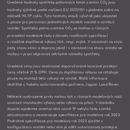
Uvedené hodnoty spotřeby pohonných hmot a emisí CO
jsou
2
hodnoty zjištěné podle nařízení EU 2017/1151 v platném znění na
základě WLTP cyklu. Tyto hodnoty slouží výlučně jako ukazatel
a pouze pro porovnání jednotlivých modelů vozidel a výrobců
vozidel. Spotřeba paliva a emise CO
se mohou u různých
2
provedení modelové řady z důvodu rozdílných specifikací
a rozdílné doplňkové výbavy lišit, resp. zvýšit. V závislosti na stylu
jízdy, stavu silnic a dopravy jakož i v závislosti na stavu vozidla se
mohou v praxi objevovat odchylné výsledky spotřeby.
Uvedené ceny jsou nezávazné doporučované koncové prodejní
ceny včetně 21 % DPH. Cena za doplňkovou výbavu se vztahuje
pouze na montáž této výbavy ve výrobě. Bližší informace
obdržíte u Vašeho autorizovaného partnera Jaguar Land Rover.​
Některé vyobrazené prvky mohou být u různých modelových roků
součástí standardní výbavy nebo výbavy na přání. V důsledku
dopadu epidemie onemocnění covid-19 nebyla řada snímků
aktualizována a nezobrazuje specifikace pro modelový rok 2023.
Podrobné specifikace pro modelový rok 2023 zjistíte v
konfigurátoru vozidel nebo vám je sdělí autorizovaný prodejce.