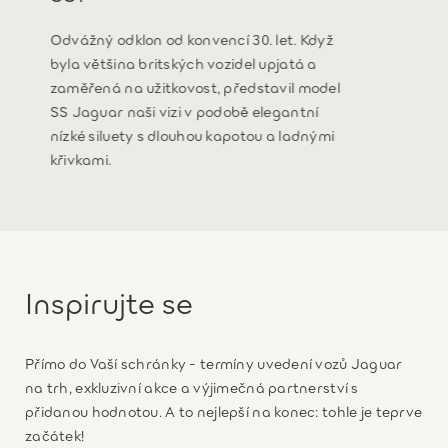
Odvážný odklon od konvencí 30. let. Když
byla většina britských vozidel upjatá a
zaměřená na užitkovost, představil model
SS Jaguar naši vizi v podobě elegantní
nízké siluety s dlouhou kapotou a ladnými
křivkami.
Inspirujte se
Přímo do Vaší schránky - termíny uvedení vozů Jaguar
na trh, exkluzivní akce a výjimečná partnerství s
přidanou hodnotou. A to nejlepší na konec: tohle je teprve
začátek!