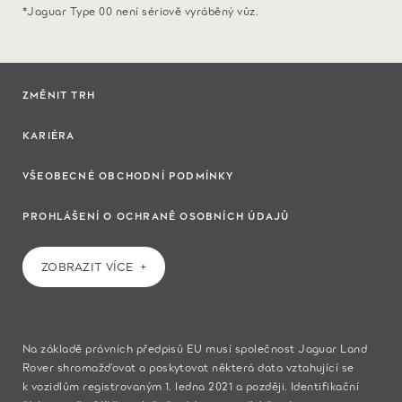
*Jaguar Type 00 není sériově vyráběný vůz.
ZMĚNIT TRH
KARIÉRA
VŠEOBECNÉ OBCHODNÍ PODMÍNKY
PROHLÁŠENÍ O OCHRANĚ OSOBNÍCH ÚDAJŮ
ZOBRAZIT VÍCE
Na základě právních předpisů EU musí společnost Jaguar Land
Rover shromažďovat a poskytovat některá data vztahující se
k vozidlům registrovaným 1. ledna 2021 a později. Identifikační