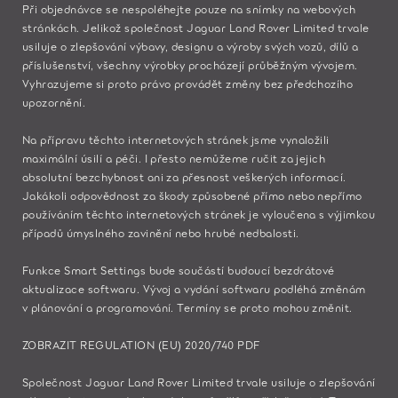
Při objednávce se nespoléhejte pouze na snímky na webových
stránkách. Jelikož společnost Jaguar Land Rover Limited trvale
usiluje o zlepšování výbavy, designu a výroby svých vozů, dílů a
příslušenství, všechny výrobky procházejí průběžným vývojem.
Vyhrazujeme si proto právo provádět změny bez předchozího
upozornění.
Na přípravu těchto internetových stránek jsme vynaložili
maximální úsilí a péči. I přesto nemůžeme ručit za jejich
absolutní bezchybnost ani za přesnost veškerých informací.
Jakákoli odpovědnost za škody způsobené přímo nebo nepřímo
používáním těchto internetových stránek je vyloučena s výjimkou
případů úmyslného zavinění nebo hrubé nedbalosti.​
Funkce Smart Settings bude součástí budoucí bezdrátové
aktualizace softwaru. Vývoj a vydání softwaru podléhá změnám
v plánování a programování. Termíny se proto mohou změnit.
ZOBRAZIT REGULATION (EU) 2020/740 PDF
Společnost Jaguar Land Rover Limited trvale usiluje o zlepšování