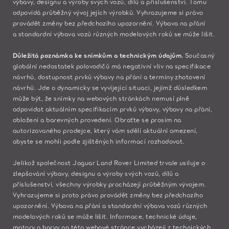
výbavy, designu a výroby svých vozů, dílů a příslušenství. Tomu
odpovídá průběžný vývoj jejích výrobků. Vyhrazujeme si právo
provádět změny bez předchozího upozornění. Výbava na přání
a standardní výbava vozů různých modelových roků se může lišit.
Důležitá poznámka ke snímkům a technickým údajům.
Současný
globální nedostatek polovodičů má negativní vliv na specifikace
návrhů, dostupnost prvků výbavy na přání a termíny zhotovení
návrhů. Jde o dynamicky se vyvíjející situaci, jejímž důsledkem
může být, že snímky na webových stránkách nemusí plně
odpovídat aktuálním specifikacím prvků výbavy, výbavy na přání,
obložení a barevných provedení. Obraťte se prosím na
autorizovaného prodejce, který vám sdělí aktuální omezení,
abyste se mohli podle zjištěných informací rozhodovat.
Jelikož společnost Jaguar Land Rover Limited trvale usiluje o
zlepšování výbavy, designu a výroby svých vozů, dílů a
příslušenství, všechny výrobky procházejí průběžným vývojem.
Vyhrazujeme si proto právo provádět změny bez předchozího
upozornění. Výbava na přání a standardní výbava vozů různých
modelových roků se může lišit. Informace, technické údaje,
motory a barvy na této webové stránce vycházejí z technických