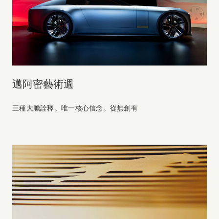
邁阿密藝術週
三種大膽詮釋。唯一核心信念。從無創有