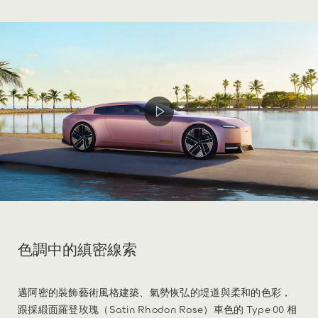
色調中的縝密線索
邁阿密的裝飾藝術風格建築、氣勢恢弘的堤道與柔和的色彩，
跟採緞面羅登玫瑰（Satin Rhodon Rose）車色的 Type 00 相