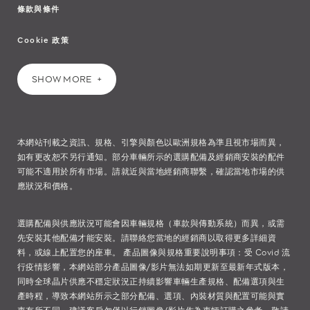
條款與條件
Cookie 政策
SHOW MORE
本網站刊載之資訊、規格、引擎與顏色以歐洲規格為準且視市場而異，
如有更改恕不另行通知。部分車輛所示的選購配備及經銷商安裝的配件
可能不適用於所有市場。請就近與當地經銷商聯繫，確認當地市場的供
應狀況和價格。
選購配備與供應狀況可能會因車輛規格（車款與傳動系統）而異，或需
先安裝其他配備才能安裝。請聯絡您當地的經銷商以取得更多詳細資
料，或線上配置您的座車。 產品圖像與規格重要說明事項：受 Covid 流
行疫情影響，本網站部分產品圖像/影片無法如期更新至最新年式版本，
同時全球晶片供應不穩定狀況正持續影響車輛生產規格、配備選項與生
產時程，導致本網站所示之部分配備、選項、內裝材質與配置可能與實
車有所不同，建議客戶勿僅以行銷圖像/影片作為車輛訂購之參考，敬請