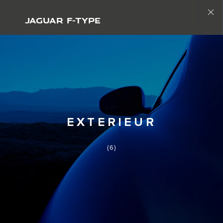
Copy nothing. Het begin van een nieuw tijdperk
JAGUAR F-TYPE
Close
gallery
EXTERIEUR
(6)