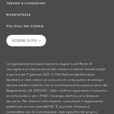
TERMINI E CONDIZIONI
RISERVATEZZA
POLITICA DEI COOKIE
VEDERE DI PIÙ
La legislazione europea impone a Jaguar Land Rover di
raccogliere e rivelare alcuni dati relativi ai veicoli immatricolati
a partire dal 1° gennaio 2021. Il VIN (Vehicle Identification
Number) e i dati relativi al consumo di carburante e di energia
devono essere condivisi con la Commissione Europea ai sensi del
Regolamento UE 2021/392. I dati condivisi riguardano il consumo
di carburante e, per i PHEV, l'energia elettrica e la distanza
percorsa. Per ulteriori informazioni, consultare il regolamento
pubblicato sul sito
web dell'UE
. È possibile rifiutare di
condividere con la Commissione i dati specifici del proprio