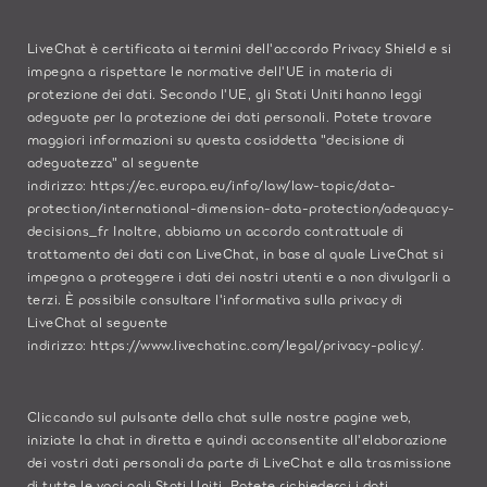
LiveChat è certificata ai termini dell'accordo Privacy Shield e si
impegna a rispettare le normative dell'UE in materia di
protezione dei dati. Secondo l'UE, gli Stati Uniti hanno leggi
adeguate per la protezione dei dati personali. Potete trovare
maggiori informazioni su questa cosiddetta "decisione di
adeguatezza" al seguente
indirizzo:
https://ec.europa.eu/info/law/law-topic/data-
protection/international-dimension-data-protection/adequacy-
decisions_fr
Inoltre, abbiamo un accordo contrattuale di
trattamento dei dati con LiveChat, in base al quale LiveChat si
impegna a proteggere i dati dei nostri utenti e a non divulgarli a
terzi. È possibile consultare l'informativa sulla privacy di
LiveChat al seguente
indirizzo:
https://www.livechatinc.com/legal/privacy-policy/
.
Cliccando sul pulsante della chat sulle nostre pagine web,
iniziate la chat in diretta e quindi acconsentite all'elaborazione
dei vostri dati personali da parte di LiveChat e alla trasmissione
di tutte le voci agli Stati Uniti. Potete richiederci i dati