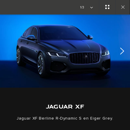
Découvrir les modèles disponibles.
Modèles disponibles
1/3
Close
gallery
JAGUAR XF
Jaguar XF Berline R-Dynamic S en Eiger Grey.