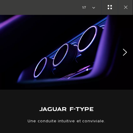
Découvrir les modèles disponibles.
Modèles disponibles
1/7
Close
gallery
JAGUAR F-TYPE
Une conduite intuitive et conviviale.