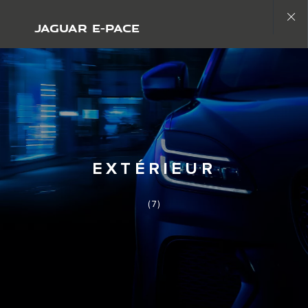
Découvrir les modèles disponibles.
Modèles disponibles
JAGUAR E-PACE
Close
gallery
EXTÉRIEUR
(7)