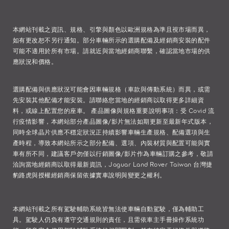
本網站刊載之資訊、規格、引擎與顏色以歐洲規格為準且視市場而異，
如有更改恕不另行通知。部分車輛所示的選購配備及經銷商安裝的配件
可能不適用於所有市場。請就近與當地經銷商聯繫，確認當地市場的供
應狀況和價格。
選購配備與供應狀況可能會因車輛規格（車款與傳動系統）而異，或需
先安裝其他配備才能安裝。請聯絡您當地的經銷商以取得更多詳細資
料，或線上配置您的座車。 產品圖像與規格重要說明事項：受 Covid 流
行疫情影響，本網站部分產品圖像/影片無法如期更新至最新年式版本，
同時全球晶片供應不穩定狀況正持續影響車輛生產規格、配備選項與生
產時程，導致本網站所示之部分配備、選項、內裝材質與配置可能與實
車有所不同，建議客戶勿僅以行銷圖像/影片作為車輛訂購之參考，敬請
洽詢當地經銷商以取得最新資訊，Jaguar Land Rover Taiwan 台灣捷
豹路虎與授權經銷商保留依據實車說明與變更之權利。
本網站刊載之所有駕駛輔助系統皆無法使車輛自動駕駛，僅為輔助工
具。駕駛人仍負有遵守交通規則的責任，且需依車主手冊操作系統功