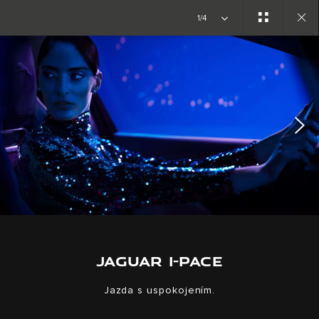
Copy nothing. Nová éra začína
1/4
Close
gallery
JAGUAR I-PACE
Jazda s uspokojením.