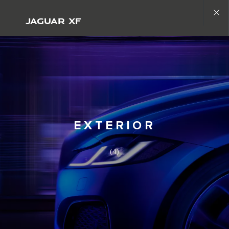
Copy nothing. Começa uma nova era
JAGUAR XF
Close
gallery
EXTERIOR
(4)