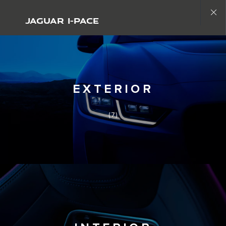
Seja original. Começa uma nova era
JAGUAR I-PACE
Close
gallery
EXTERIOR
(7)