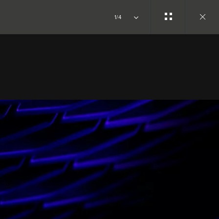
1/4
Close
gallery