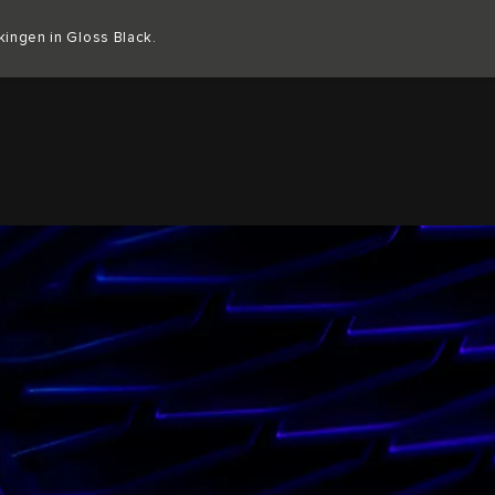
Copy nothing. Het begin van een nieuw tijdperk
kingen in Gloss Black.