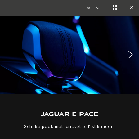
Copy nothing. Het begin van een nieuw tijdperk
1/6
Close
gallery
JAGUAR E-PACE
Schakelpook met 'cricket bal'-stiknaden.